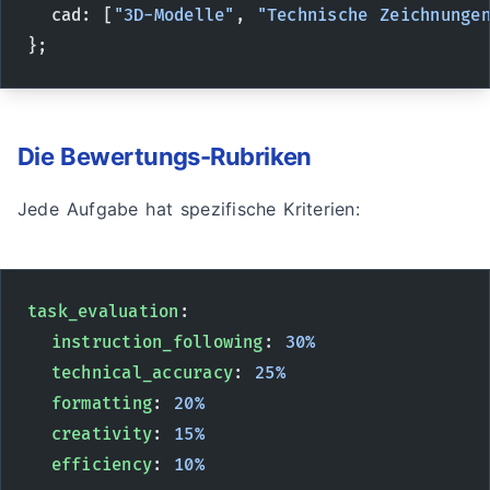
  cad: [
"3D-Modelle"
, 
"Technische Zeichnunge
};
Die Bewertungs-Rubriken
Jede Aufgabe hat spezifische Kriterien:
task_evaluation
:
  instruction_following
: 
30%
  technical_accuracy
: 
25%
  formatting
: 
20%
  creativity
: 
15%
  efficiency
: 
10%