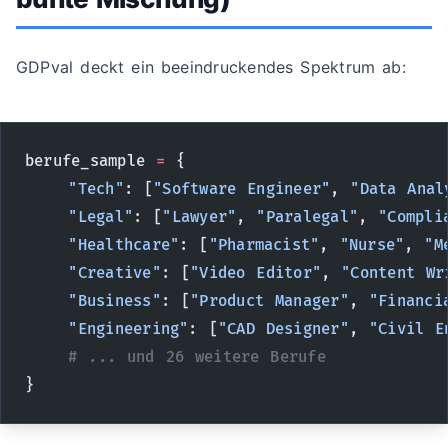
GDPval deckt ein beeindruckendes Spektrum ab:
berufe_sample 
=
 {
    "Tech"
: [
"Software Engineer"
, 
"Data Anal
    "Legal"
: [
"Lawyer"
, 
"Paralegal"
, 
"Compli
    "Healthcare"
: [
"Pharmacist"
, 
"Nurse"
, 
"M
    "Creative"
: [
"Video Editor"
, 
"Content Wr
    "Business"
: [
"Product Manager"
, 
"Financi
    "Engineering"
: [
"CAD Designer"
, 
"Civil E
    # ... und 26 weitere Berufe
}