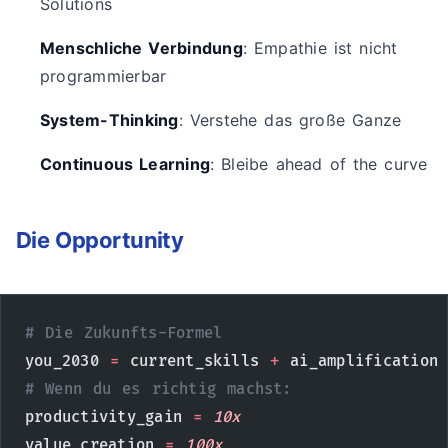
Solutions
Menschliche Verbindung
: Empathie ist nicht
programmierbar
System-Thinking
: Verstehe das große Ganze
Continuous Learning
: Bleibe ahead of the curve
Die Opportunity
# Die Zukunfts-Formel
you_2030 
=
 current_skills 
+
 ai_amplification
# Wenn du es richtig machst:
productivity_gain 
=
 10x
value_creation 
=
 100x