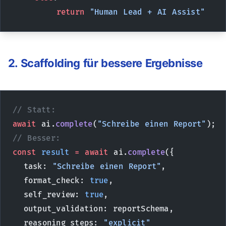
        return
 "Human Lead + AI Assist"
2. Scaffolding für bessere Ergebnisse
// Statt:
await
 ai.
complete
(
"Schreibe einen Report"
);
// Besser:
const
 result
 =
 await
 ai.
complete
({
  task: 
"Schreibe einen Report"
,
  format_check: 
true
,
  self_review: 
true
,
  output_validation: reportSchema,
  reasoning_steps: 
"explicit"