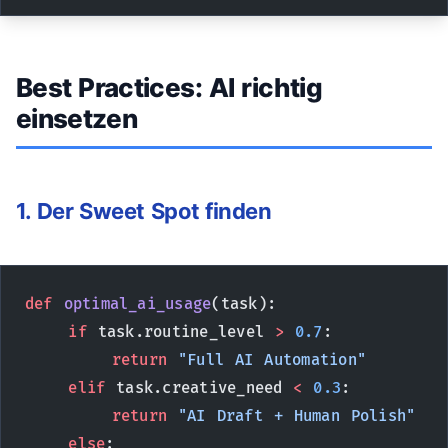
Best Practices: AI richtig
einsetzen
1. Der Sweet Spot finden
def
 optimal_ai_usage
(task):
    if
 task.routine_level 
>
 0.7
:
        return
 "Full AI Automation"
    elif
 task.creative_need 
<
 0.3
:
        return
 "AI Draft + Human Polish"
    else
: