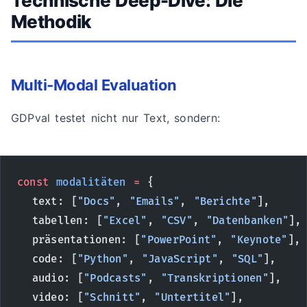
Technische Deep-Dive: Die
Methodik
Multi-Modal Evaluation
GDPval testet nicht nur Text, sondern:
const
 modalitäten
 =
 {
  text: [
"Docs"
, 
"Emails"
, 
"Berichte"
],
  tabellen: [
"Excel"
, 
"CSV"
, 
"Datenbanken"
],
  präsentationen: [
"PowerPoint"
, 
"Keynote"
],
  code: [
"Python"
, 
"JavaScript"
, 
"SQL"
],
  audio: [
"Podcasts"
, 
"Transkriptionen"
],
  video: [
"Schnitt"
, 
"Untertitel"
],