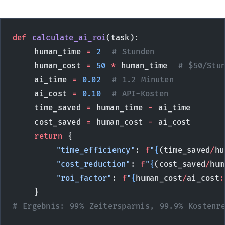
def
 calculate_ai_roi
(task):
    human_time 
=
 2
  # Stunden
    human_cost 
=
 50
 *
 human_time  
# $50/Stu
    ai_time 
=
 0.02
  # 1.2 Minuten
    ai_cost 
=
 0.10
  # API-Kosten
    time_saved 
=
 human_time 
-
 ai_time
    cost_saved 
=
 human_cost 
-
 ai_cost
    return
 {
        "time_efficiency"
: 
f
"
{
(time_saved
/
hu
        "cost_reduction"
: 
f
"
{
(cost_saved
/
hum
        "roi_factor"
: 
f
"
{
human_cost
/
ai_cost
:
    }
# Ergebnis: 99% Zeitersparnis, 99.9% Kostenr