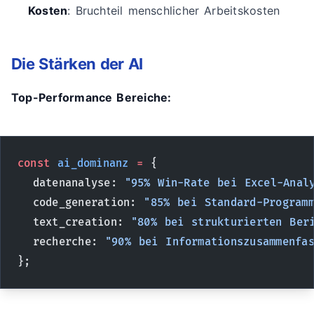
Kosten
: Bruchteil menschlicher Arbeitskosten
Die Stärken der AI
Top-Performance Bereiche:
const
 ai_dominanz
 =
 {
  datenanalyse: 
"95% Win-Rate bei Excel-Anal
  code_generation: 
"85% bei Standard-Programm
  text_creation: 
"80% bei strukturierten Ber
  recherche: 
"90% bei Informationszusammenfa
};