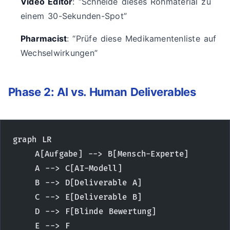
Video Editor
: “Schneide dieses Rohmaterial zu
einem 30-Sekunden-Spot”
Pharmacist
: “Prüfe diese Medikamentenliste auf
Wechselwirkungen”
Phase 2: AI vs. Human Deliverables
graph LR
    A[Aufgabe] --> B[Mensch-Experte]
    A --> C[AI-Modell]
    B --> D[Deliverable A]
    C --> E[Deliverable B]
    D --> F[Blinde Bewertung]
    E --> F