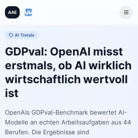
AAE
Home
/
Blog
/
GDPval: OpenAI misst erstmals, ob AI wirklich wirtschaftlich wertvoll ist
AI Trends
GDPval: OpenAI misst
erstmals, ob AI wirklich
wirtschaftlich wertvoll
ist
OpenAIs GDPval-Benchmark bewertet AI-
Modelle an echten Arbeitsaufgaben aus 44
Berufen. Die Ergebnisse sind