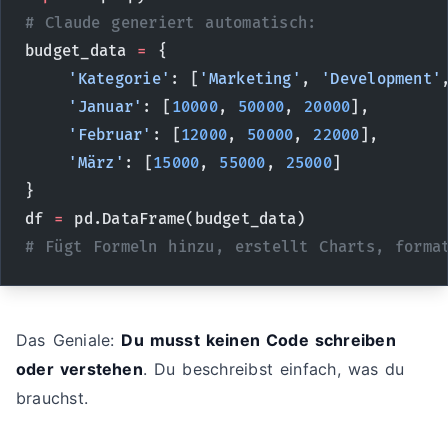
# Claude generiert automatisch:
budget_data 
=
 {
    'Kategorie'
: [
'Marketing'
, 
'Development'
    'Januar'
: [
10000
, 
50000
, 
20000
],
    'Februar'
: [
12000
, 
50000
, 
22000
],
    'März'
: [
15000
, 
55000
, 
25000
]
}
df 
=
 pd.DataFrame(budget_data)
# Fügt Formeln hinzu, erstellt Charts, forma
Das Geniale:
Du musst keinen Code schreiben
oder verstehen
. Du beschreibst einfach, was du
brauchst.