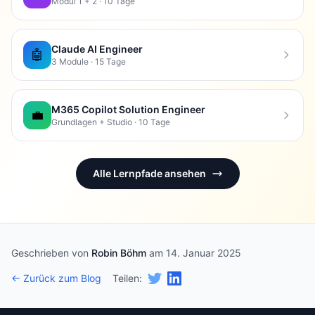
Modul 1 + 2 · 10 Tage
Claude AI Engineer
🤖
3 Module · 15 Tage
M365 Copilot Solution Engineer
💼
Grundlagen + Studio · 10 Tage
Alle Lernpfade ansehen
Geschrieben von
Robin Böhm
am 14. Januar 2025
← Zurück zum Blog
Teilen: