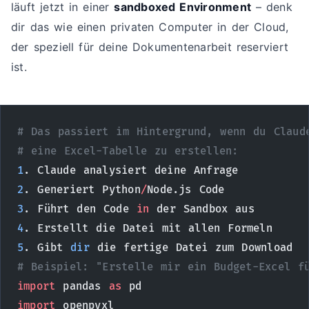
läuft jetzt in einer
sandboxed Environment
– denk
dir das wie einen privaten Computer in der Cloud,
der speziell für deine Dokumentenarbeit reserviert
ist.
# Das passiert im Hintergrund, wenn du Claud
# eine Excel-Tabelle zu erstellen:
1
. Claude analysiert deine Anfrage
2
. Generiert Python
/
Node.js Code
3
. Führt den Code 
in
 der Sandbox aus
4
. Erstellt die Datei mit allen Formeln
5
. Gibt 
dir
 die fertige Datei zum Download
# Beispiel: "Erstelle mir ein Budget-Excel f
import
 pandas 
as
 pd
import
 openpyxl