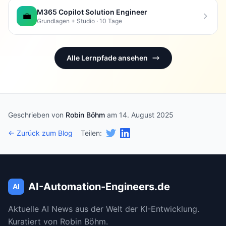
M365 Copilot Solution Engineer
💼
Grundlagen + Studio · 10 Tage
Alle Lernpfade ansehen
Geschrieben von
Robin Böhm
am 14. August 2025
← Zurück zum Blog
Teilen:
AI-Automation-Engineers.de
AI
Aktuelle AI News aus der Welt der KI-Entwicklung.
Kuratiert von Robin Böhm.