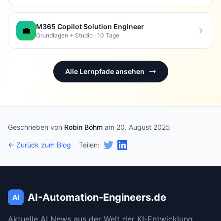
M365 Copilot Solution Engineer
💼
Grundlagen + Studio · 10 Tage
Alle Lernpfade ansehen
Geschrieben von
Robin Böhm
am 20. August 2025
← Zurück zum Blog
Teilen:
AI-Automation-Engineers.de
AI
Aktuelle AI News aus der Welt der KI-Entwicklung.