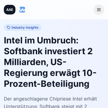
AAE
Home
/
Blog
/
Intel im Umbruch: Softbank investiert 2 Milliarden, US-Regierung erwägt 10-Prozent-Beteiligung
Industry Insights
Intel im Umbruch:
Softbank investiert 2
Milliarden, US-
Regierung erwägt 10-
Prozent-Beteiligung
Der angeschlagene Chipriese Intel erhält
Unterstützung: Softbank steigt mit 2