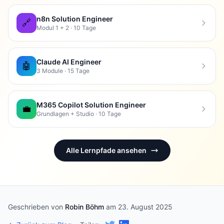
n8n Solution Engineer
🔗
Modul 1 + 2 · 10 Tage
Claude AI Engineer
🤖
3 Module · 15 Tage
M365 Copilot Solution Engineer
💼
Grundlagen + Studio · 10 Tage
Alle Lernpfade ansehen
Geschrieben von
Robin Böhm
am 23. August 2025