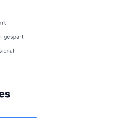
hrt
en gespart
sional
les