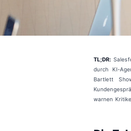
TL;DR:
Salesf
durch KI-Age
Bartlett Sh
Kundengesprä
warnen Kritik