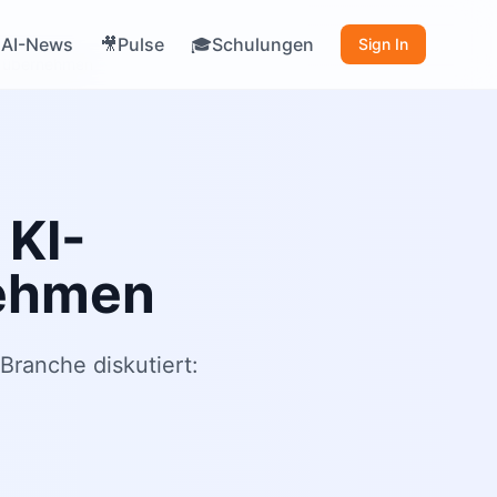
AI-News
Pulse
Schulungen

🎥
🎓
Sign In
ne übernehmen
 KI-
nehmen
Branche diskutiert: