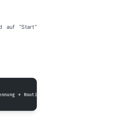
d auf “Start”
ennung → Routing-Entscheidung