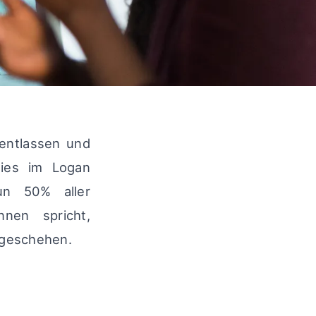
entlassen und
dies im Logan
un 50% aller
nen spricht,
a geschehen.