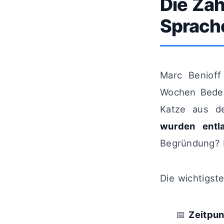
Die Zah
Sprach
Marc Benioff
Wochen Beden
Katze aus d
wurden entl
Begründung? K
Die wichtigste
📅
Zeitpun