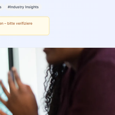
s
#Industry Insights
n – bitte verifiziere