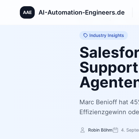
AI-Automation-Engineers.de
AAE
Home
/
Blog
/
Salesfo
Industry Insights
Salesfo
Support
Agenten
Marc Benioff hat 45%
Effizienzgewinn oder
Robin Böhm
4. Sept