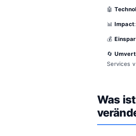
🤖
Techno
📊
Impact
💰
Einspa
🔄
Umvert
Services v
Was ist
veränd