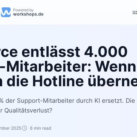
Powered by

workshops.de
rce entlässt 4.000 Support-Mitarbeiter: Wenn KI-Agenten die Hotli
rce entlässt 4.000
-Mitarbeiter: Wenn
 die Hotline über
 der Support-Mitarbeiter durch KI ersetzt. Die 
 Qualitätsverlust?
ember 2025
6 min read