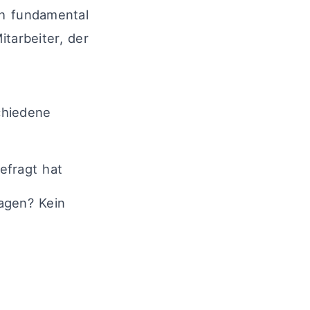
ch fundamental
itarbeiter, der
chiedene
efragt hat
agen? Kein