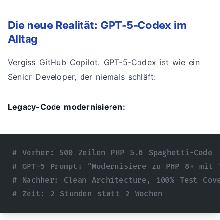
Die neue Realität: GPT-5-Codex im
Alltag
Vergiss GitHub Copilot. GPT-5-Codex ist wie ein
Senior Developer, der niemals schläft:
Legacy-Code modernisieren:
# Vorher: 500 Zeilen PHP 5.6 Spaghetti-Code
# GPT-5 Prompt: "Modernisiere zu PHP 8+ mit 
# Nachher: Clean Architecture, 100% Test Cov
# Zeit: 2 Stunden statt 2 Wochen