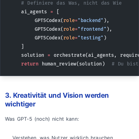
    # Definiere das Was, nicht das Wie
    ai_agents 
=
 [
        GPT5Codex(
role
=
"backend"
),
        GPT5Codex(
role
=
"frontend"
),
        GPT5Codex(
role
=
"testing"
)
    ]
    solution 
=
 orchestrate(ai_agents, requir
    return
 human_review(solution)  
# Du bist
3. Kreativität und Vision werden
wichtiger
Was GPT-5 (noch) nicht kann:
Verstehen, was Nutzer wirklich brauchen