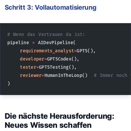
Schritt 3: Vollautomatisierung
# Wenn das Vertrauen da ist:
pipeline 
=
 AIDevPipeline(
    requirements_analyst
=
GPT5(),
    developer
=
GPT5Codex(),
    tester
=
GPT5Testing(),
    reviewer
=
HumanInTheLoop()  
# Immer noch 
)
Die nächste Herausforderung:
Neues Wissen schaffen