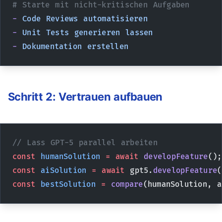
# Starte mit nicht-kritischen Aufgaben
-
 Code
 Reviews
 automatisieren
-
 Unit
 Tests
 generieren
 lassen
-
 Dokumentation
 erstellen
Schritt 2: Vertrauen aufbauen
// Lass GPT-5 parallel arbeiten
const
 humanSolution
 =
 await
 developFeature
();
const
 aiSolution
 =
 await
 gpt5.
developFeature
(
const
 bestSolution
 =
 compare
(humanSolution, a