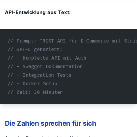
API-Entwicklung aus Text:
// Prompt: "REST API für E-Commerce mit Stri
// GPT-5 generiert:
// - Komplette API mit Auth
// - Swagger Dokumentation  
// - Integration Tests
// - Docker Setup
// Zeit: 30 Minuten
Die Zahlen sprechen für sich