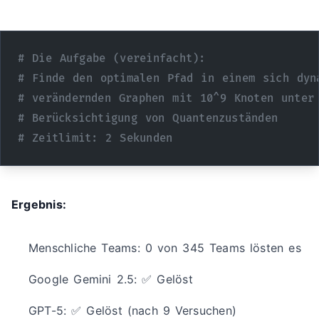
# Die Aufgabe (vereinfacht):
# Finde den optimalen Pfad in einem sich dyn
# verändernden Graphen mit 10^9 Knoten unter
# Berücksichtigung von Quantenzuständen
# Zeitlimit: 2 Sekunden
Ergebnis:
Menschliche Teams: 0 von 345 Teams lösten es
Google Gemini 2.5: ✅ Gelöst
GPT-5: ✅ Gelöst (nach 9 Versuchen)