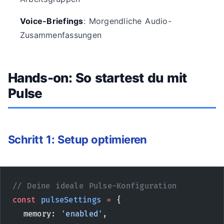
Voice-Briefings
: Morgendliche Audio-
Zusammenfassungen
Hands-on: So startest du mit
Pulse
Schritt 1: Setup optimieren
// Deine ideale Pulse-Konfiguration
const
 pulseSettings
 =
 {
  memory: 
'enabled'
,