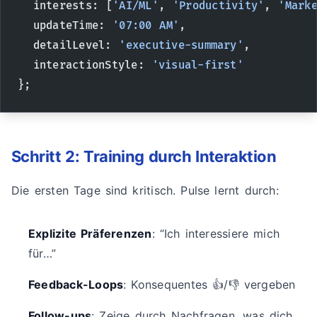
  interests: [
'AI/ML'
, 
'Productivity'
, 
'Mark
  updateTime: 
'07:00 AM'
,
  detailLevel: 
'executive-summary'
,
  interactionStyle: 
'visual-first'
};
Schritt 2: Training durch Interaktion
Die ersten Tage sind kritisch. Pulse lernt durch:
Explizite Präferenzen
: “Ich interessiere mich
für…”
Feedback-Loops
: Konsequentes 👍/👎 vergeben
Follow-ups
: Zeige durch Nachfragen, was dich