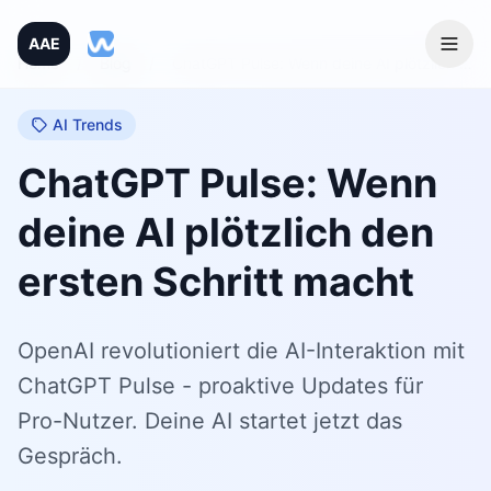
AAE
Home
/
Blog
/
ChatGPT Pulse: Wenn deine AI plötzlich den ersten Schritt macht
AI Trends
ChatGPT Pulse: Wenn
deine AI plötzlich den
ersten Schritt macht
OpenAI revolutioniert die AI-Interaktion mit
ChatGPT Pulse - proaktive Updates für
Pro-Nutzer. Deine AI startet jetzt das
Gespräch.