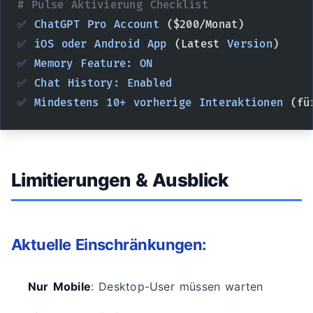
# Pulse Aktivierung Checklist
✅
 ChatGPT
 Pro
 Account
 ($200/Monat)
✅
 iOS
 oder
 Android
 App
 (Latest 
Version
)
✅
 Memory
 Feature:
 ON
✅
 Chat
 History:
 Enabled
✅
 Mindestens
 10+
 vorherige
 Interaktionen
 (fü
Limitierungen & Ausblick
Aktuelle Einschränkungen:
Nur Mobile
: Desktop-User müssen warten