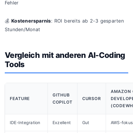
Fehler
💰
Kostenersparnis
: ROI bereits ab 2-3 gesparten
Stunden/Monat
Vergleich mit anderen AI-Coding
Tools
AMAZON 
GITHUB
FEATURE
CURSOR
DEVELOP
COPILOT
(CODEWH
IDE-Integration
Exzellent
Gut
AWS-fokuss