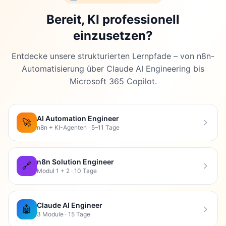
Review-Datum
: 06.11.2025, 14:05 Uhr
Bereit, KI professionell
einzusetzen?
Review-Status
: ✅ PASSED WITH MINOR
CORRECTIONS
Entdecke unsere strukturierten Lernpfade – von n8n-
Automatisierung über Claude AI Engineering bis
Reviewed by
: Technical Review Agent (AI-
Microsoft 365 Copilot.
Automation-Engineers.de)
AI Automation Engineer
🚀
n8n + KI-Agenten · 5–11 Tage
Vorgenommene Änderungen:
n8n Solution Engineer
MCP-Beschreibung präzisiert
(Zeile ~3152)
🔗
Modul 1 + 2 · 10 Tage
Was
: Klargestellt, dass MCP von Anthropic
entwickelt wurde und seit August 2025 GA
Claude AI Engineer
🤖
ist
3 Module · 15 Tage