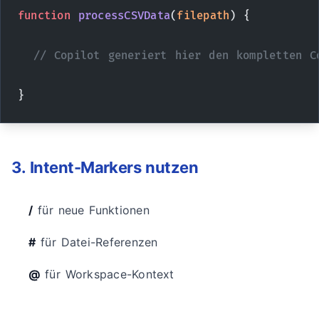
function
 processCSVData
(
filepath
) {
  // Copilot generiert hier den kompletten C
}
3. Intent-Markers nutzen
/
für neue Funktionen
#
für Datei-Referenzen
@
für Workspace-Kontext