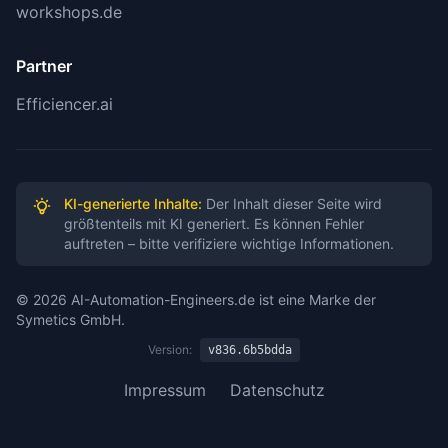
workshops.de
(Ultra)
Partner
Amazon Q Developer: $0 (Free, limitiert),
$19/Monat (Pro)
Efficiencer.ai
✅
Produktivitätszahlen belegt
:
KI-generierte Inhalte:
Der Inhalt dieser Seite wird
30-50% Produktivitätssteigerung: Konservativ,
größtenteils mit KI generiert. Es können Fehler
auftreten – bitte verifiziere wichtige Informationen.
gestützt durch GitHub-Studien (25-55% Range)
55% schnellere Task-Completion: Offizielle
© 2026 AI-Automation-Engineers.de ist eine Marke der
Symetics GmbH.
GitHub-Zahl
Version:
v836.6b5bdda
46% Code via Copilot: Acceptance Rate bei
Impressum
Datenschutz
aktiven Nutzern