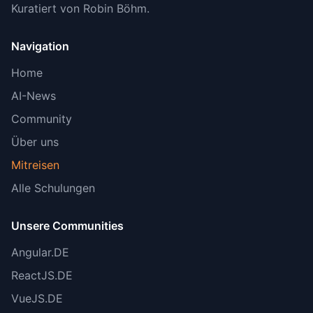
Was
: 66% Zeitreduktion als Beispielszenario
Kuratiert von Robin Böhm.
gekennzeichnet, offizielle 55% ergänzt
Navigation
Warum
: Vermeidung von überzogenen
Home
Erwartungen, Transparenz über Datenquellen
AI-News
Quelle
: GitHub Blog, LinearB Study, ACM
Community
Research
Über uns
Mitreisen
Verifizierte Fakten:
Alle Schulungen
✅
Preisangaben korrekt
:
Unsere Communities
Angular.DE
GitHub Copilot: $10/Monat (Individual), $19
ReactJS.DE
(Business), $39 (Enterprise)
VueJS.DE
Cursor: $20/Monat (Pro), $40 (Teams), $200