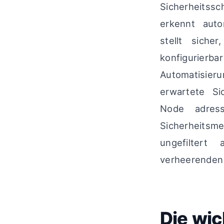
Sicherheitssc
erkennt auto
stellt siche
konfigurier
Automatisier
erwartete Si
Node adress
Sicherheitsm
ungefiltert
verheerenden
Die wic