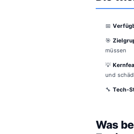
📅
Verfüg
🎯
Zielgr
müssen
💡
Kernfe
und schäd
🔧
Tech-S
Was be