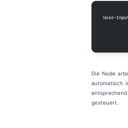
User-Inpu
        
        
Die Node arb
automatisch i
entsprechend
gesteuert.