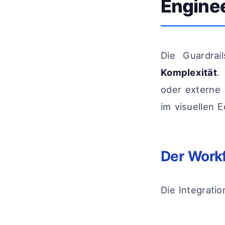
Engine
Die Guardra
Komplexität
.
oder externe 
im visuellen Ed
Der Workf
Die Integrati