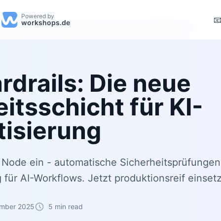
Powered by

workshops.de
rdrails: Die neue Sicherheitsschicht für KI-Automatisierung
rdrails: Die neue
itsschicht für KI-
isierung
s Node ein - automatische Sicherheitsprüfungen
für AI-Workflows. Jetzt produktionsreif einset
ember 2025
5 min read