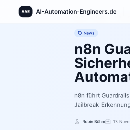
AI-Automation-Engineers.de
AAE
Home
/
Blog
/
n8n Gua
News
n8n Gua
Sicherhe
Automat
n8n führt Guardrail
Jailbreak-Erkennung 
Robin Böhm
17. Nov