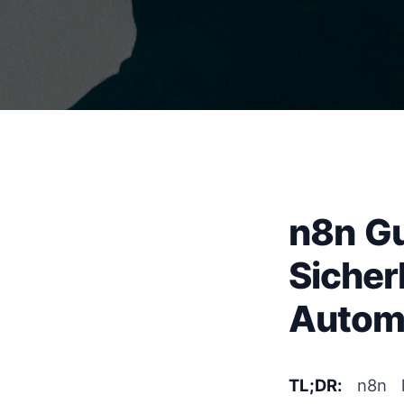
n8n Gu
Sicher
Automa
TL;DR:
n8n ha