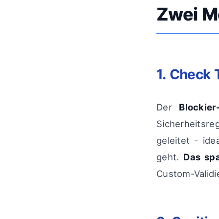
Zwei Mo
1. Check 
Der
Blockie
Sicherheitsr
geleitet - id
geht.
Das spa
Custom-Validi