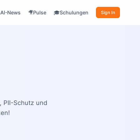
AI-News
Pulse
Schulungen

🎥
🎓
Sign In
, PII-Schutz und
zen!