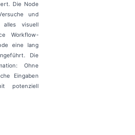
iert. Die Node
-Versuche und
alles visuell
ce Workflow-
ode eine lang
ngeführt. Die
mation: Ohne
iche Eingaben
t potenziell