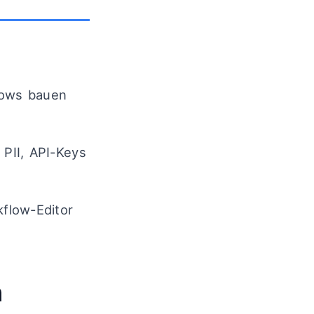
flows bauen
PII, API-Keys
kflow-Editor
n