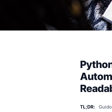
Python
Automa
Readab
TL;DR:
Guido 