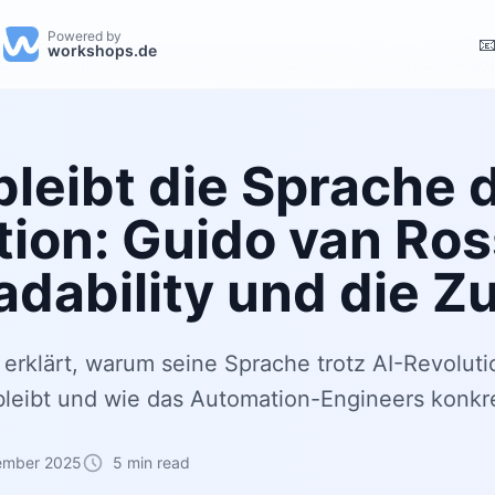
Powered by

workshops.de
bleibt die Sprache der AI-Automation: Guido van Rossum über Readab
leibt die Sprache d
ion: Guido van Ro
adability und die Z
 erklärt, warum seine Sprache trotz AI-Revoluti
leibt und wie das Automation-Engineers konkret
ember 2025
5 min read