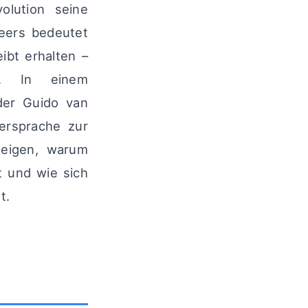
olution seine
neers bedeutet
ibt erhalten –
ng. In einem
nder Guido van
ersprache zur
zeigen, warum
t und wie sich
t.