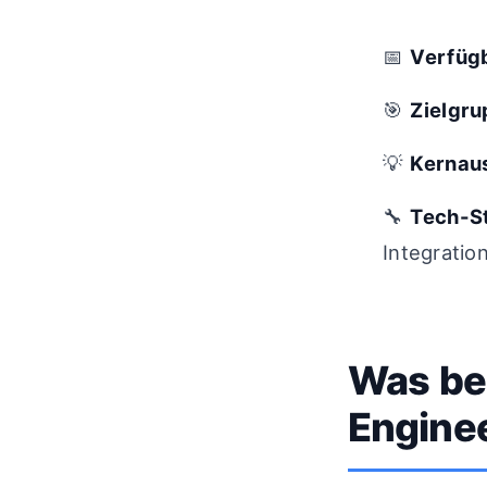
📅
Verfüg
🎯
Zielgr
💡
Kernau
🔧
Tech-S
Integratio
Was be
Engine