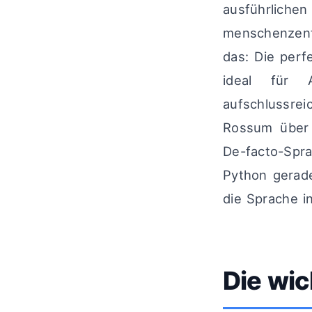
ausführliche
menschenzentr
das: Die perf
ideal für A
aufschlussrei
Rossum über 
De-facto-Spr
Python gerade
die Sprache i
Die wic