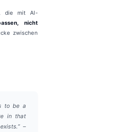
 die mit AI-
assen, nicht
ücke zwischen
s to be a
e in that
xists.” –