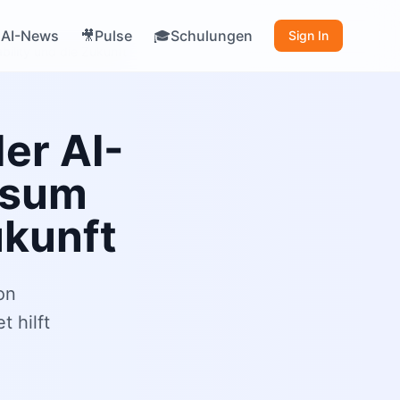
AI-News
Pulse
Schulungen

🎥
🎓
Sign In
ility und die Zukunft
er AI-
ssum
ukunft
on
 hilft