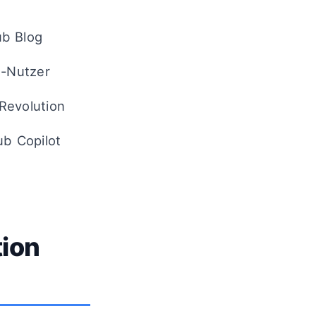
ub Blog
n-Nutzer
Revolution
ub Copilot
tion