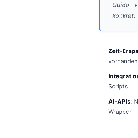
Guido v
konkret:
Zeit-Erspa
vorhandene
Integratio
Scripts
AI-APIs
: 
Wrapper