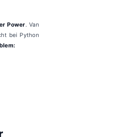
ger Power
. Van
cht bei Python
blem:
r