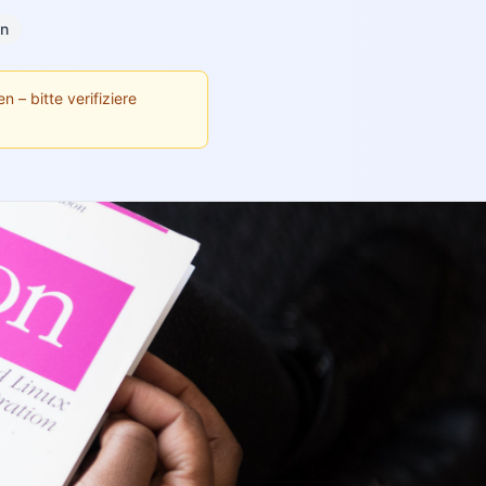
on
n – bitte verifiziere