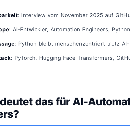
barkeit
: Interview vom November 2025 auf GitH
uppe
: AI-Entwickler, Automation Engineers, Pytho
ssage
: Python bleibt menschenzentriert trotz AI-
tack
: PyTorch, Hugging Face Transformers, GitH
n
deutet das für AI-Automa
ers?