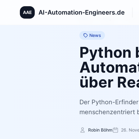
AI-Automation-Engineers.de
AAE
Home
/
Blog
/
Python 
News
Python b
Automat
über Re
Der Python-Erfinder
menschenzentriert b
Robin Böhm
26. Nov