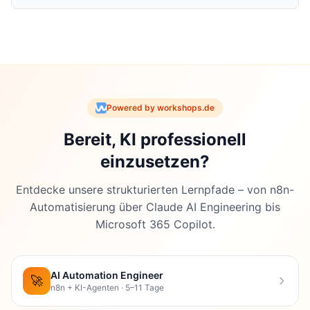
🔬 Technical Review Log
Powered by workshops.de
Review-Datum:
09.12.2025, 09:11 Uhr
Bereit, KI professionell
Review-Status:
✅ PASSED WITH CHANGES
Konfidenz-Level:
HIGH
einzusetzen?
Entdecke unsere strukturierten Lernpfade – von n8n-
Automatisierung über Claude AI Engineering bis
Vorgenommene Änderungen:
Microsoft 365 Copilot.
Finanzierungssumme korrigiert
AI Automation Engineer
🚀
❌
Original:
“200 Millionen Euro”
n8n + KI-Agenten · 5–11 Tage