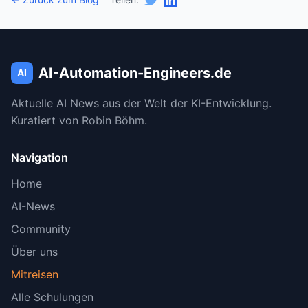
waren Stable Diffusion Researchers ✓
Standort:
Freiburg, Deutschland ✓
Modellvarianten:
Flux Pro, Flux Dev, Flux
AI-Automation-Engineers.de
AI
Schnell existieren ✓
Aktuelle AI News aus der Welt der KI-Entwicklung.
API Rate Limits:
24 parallele Anfragen bestätigt
Kuratiert von Robin Böhm.
✓
Navigation
Replicate Integration:
Bestätigt via docs.bfl.ai ✓
Home
Fal.ai Integration:
Bestätigt via docs.bfl.ai ✓
AI-News
Community
Hinweise für den Autor:
Über uns
Mitreisen
ComfyUI Integration:
Im Artikel erwähnt, aber
Alle Schulungen