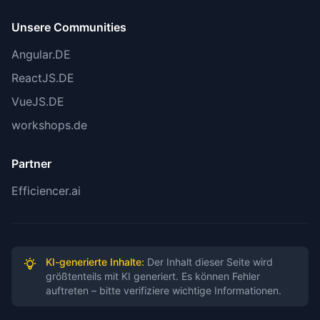
nicht offiziell in BFL-Dokumentation bestätigt
Unsere Communities
EU-API-Endpoint (api.eu.bfl.ai):
Im Artikel
erwähnt, aber nicht in offizieller API-
Angular.DE
Dokumentation gefunden
ReactJS.DE
VueJS.DE
ROI-Berechnung:
Zeitersparnis-Zahlen sind
Schätzungen und sollten als solche
workshops.de
gekennzeichnet werden
Partner
Efficiencer.ai
Verwendete Quellen:
TechCrunch:
https://techcrunch.com/2025/12/01/black-forest-
KI-generierte Inhalte:
Der Inhalt dieser Seite wird
größtenteils mit KI generiert. Es können Fehler
labs-raises-300m-at-3-25b-valuation/
auftreten – bitte verifiziere wichtige Informationen.
Black Forest Labs API Docs:
https://docs.bfl.ai