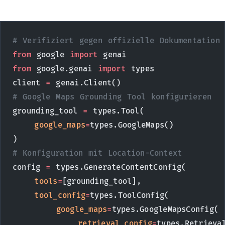
# Verifiziert gegen offizielle Dokumentation
from
 google 
import
 genai
from
 google.genai 
import
 types
client 
=
 genai.Client()
# Google Maps Grounding Tool konfigurieren
grounding_tool 
=
 types.Tool(
    google_maps
=
types.GoogleMaps()
)
# Konfiguration mit Location-Context
config 
=
 types.GenerateContentConfig(
    tools
=
[grounding_tool],
    tool_config
=
types.ToolConfig(
        google_maps
=
types.GoogleMapsConfig(
            retrieval_config
=
types.Retrieva