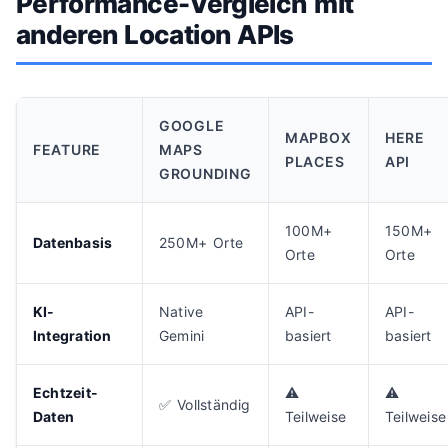
Performance-Vergleich mit
anderen Location APIs
GOOGLE
MAPBOX
HERE
FEATURE
MAPS
PLACES
API
GROUNDING
100M+
150M+
Datenbasis
250M+ Orte
Orte
Orte
KI-
Native
API-
API-
Integration
Gemini
basiert
basiert
Echtzeit-
⚠️
⚠️
✅ Vollständig
Daten
Teilweise
Teilweise