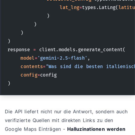
                lat_lng
=
types.LatLng(
latitu
            )
        )
    )
)
response 
=
 client.models.generate_content(
    model
=
'gemini-2.5-flash'
,
    contents
=
"Was sind die besten italienisc
    config
=
config
)
Die API liefert nicht nur die Antwort, sondern auch
verifizierte Quellen mit direkten Links zu den
Google Maps Einträgen -
Halluzinationen werden