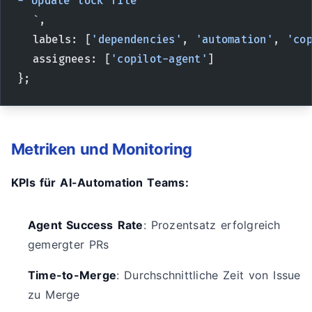
- Update lock file
  `
,
  labels: [
'dependencies'
, 
'automation'
, 
'co
  assignees: [
'copilot-agent'
]
};
Metriken und Monitoring
KPIs für AI-Automation Teams:
Agent Success Rate
: Prozentsatz erfolgreich
gemergter PRs
Time-to-Merge
: Durchschnittliche Zeit von Issue
zu Merge