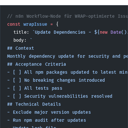
// n8n Workflow-Node für WRAP-optimierte Iss
const
 wrapIssue
 =
 {
  title: 
`Update Dependencies - ${
new
 Date
()
  body: 
`
## Context
Monthly dependency update for security and p
## Acceptance Criteria
- [ ] All npm packages updated to latest min
- [ ] No breaking changes introduced
- [ ] All tests pass
- [ ] Security vulnerabilities resolved
## Technical Details
- Exclude major version updates
- Run npm audit after updates