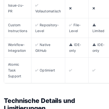
Issue-zu-
✅
❌
❌
PR
Vollautomatisch
Custom
✅ Repository-
✅ File-
⚠️
Instructions
Level
Level
Limited
Workflow-
✅ Native
⚠️ IDE-
⚠️ IDE-
Integration
GitHub
only
only
Atomic
Task
✅ Optimiert
✅
✅
Support
Technische Details und
Limitierungen