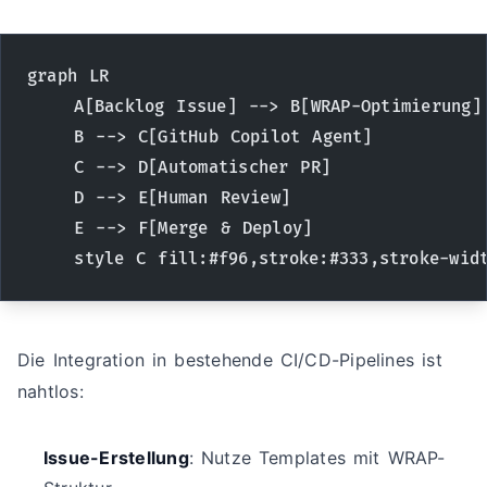
graph LR
    A[Backlog Issue] --> B[WRAP-Optimierung]
    B --> C[GitHub Copilot Agent]
    C --> D[Automatischer PR]
    D --> E[Human Review]
    E --> F[Merge & Deploy]
    style C fill:#f96,stroke:#333,stroke-wid
Die Integration in bestehende CI/CD-Pipelines ist
nahtlos:
Issue-Erstellung
: Nutze Templates mit WRAP-