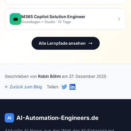
M365 Copilot Solution Engineer
💼
Grundlagen + Studio · 10 Tage
Alle Lernpfade ansehen
Geschrieben von
Robin Böhm
am 27. Dezember 2025
← Zurück zum Blog
Teilen:
AI-Automation-Engineers.de
AI
Aktuelle AI News aus der Welt der KI-Entwicklung.