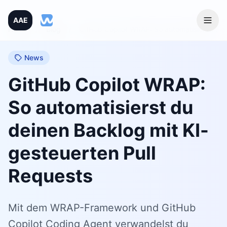
AAE
Home
/
Blog
/
GitHub Copilot WRAP: So automatisierst du deinen Backlog mit KI-gesteuerten Pull Requests
News
GitHub Copilot WRAP:
So automatisierst du
deinen Backlog mit KI-
gesteuerten Pull
Requests
Mit dem WRAP-Framework und GitHub
Copilot Coding Agent verwandelst du