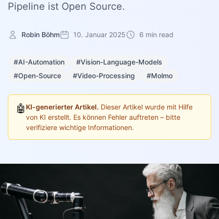
Pipeline ist Open Source.
Robin Böhm
10. Januar 2025
6 min read
#AI-Automation
#Vision-Language-Models
#Open-Source
#Video-Processing
#Molmo
🤖
KI-generierter Artikel.
Dieser Artikel wurde mit Hilfe
von KI erstellt. Es können Fehler auftreten – bitte
verifiziere wichtige Informationen.