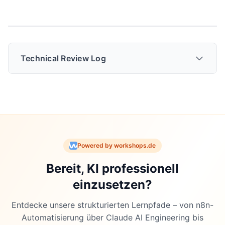
Technical Review Log
🔍 Technical Review Log
Powered by workshops.de
Review-Datum
: 2026-01-10 10:54 Uhr
Bereit, KI professionell
Review-Status
: ✅ PASSED WITH MINOR
CORRECTIONS
einzusetzen?
Reviewer
: Technical Review Agent
Entdecke unsere strukturierten Lernpfade – von n8n-
Automatisierung über Claude AI Engineering bis