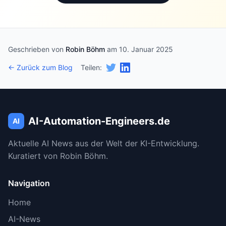
✅ Präziser: “Flexible Token-Verarbeitung mit
Frame-Kompression und Pooling”
Quelle
: AI2 Molmo 2 Tech Report
Geschrieben von
Robin Böhm
am 10. Januar 2025
← Zurück zum Blog
Teilen:
Grund
: Exakte Token-Zahl nicht in offiziellen
Docs verifizierbar
Benchmark-Aussage konkretisiert
(Zeile
AI-Automation-Engineers.de
~3725):
AI
✨ Ergänzt: “(Quelle: AI2 eigene Benchmarks)”
Aktuelle AI News aus der Welt der KI-Entwicklung.
Kuratiert von Robin Böhm.
Grund
: Transparenz bzgl. Benchmark-
Herkunft
Navigation
Home
✅ Verifizierte technische Fakten:
AI-News