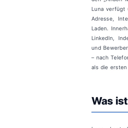
Luna verfügt 
Adresse, Int
Laden. Innerh
LinkedIn, Ind
und Bewerberl
– nach Telefo
als die erste
Was is