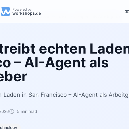
Powered by

workshops.de
treibt echten Laden in San Francisco – AI-Agent als Arbeitgeber
treibt echten Laden
o – AI-Agent als
eber
n Laden in San Francisco – AI-Agent als Arbeit
 2026
5 min read
chnology