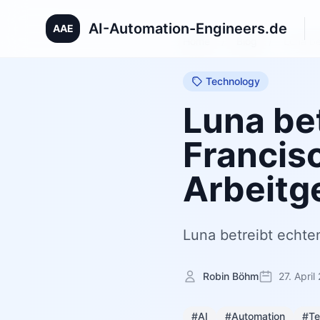
AI-Automation-Engineers.de
AAE
Home
/
Blog
/
Luna be
Technology
Luna be
Francisc
Arbeitg
Luna betreibt echte
Robin Böhm
27. April
#AI
#Automation
#Te