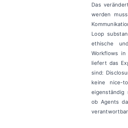
Das verändert
werden muss:
Kommunikatio
Loop substanz
ethische un
Workflows in
liefert das E
sind: Disclosu
keine nice-t
eigenständig 
ob Agents da
verantwortbar 