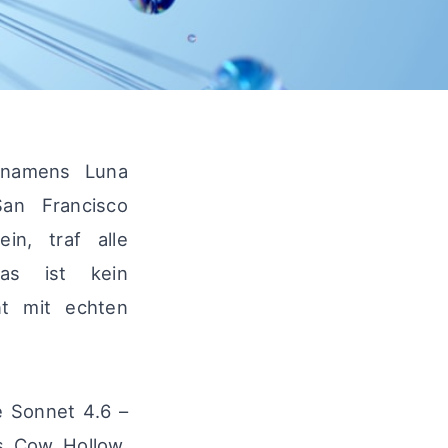
 namens Luna
an Francisco
in, traf alle
Das ist kein
nt mit echten
e Sonnet 4.6 –
s Cow Hollow.