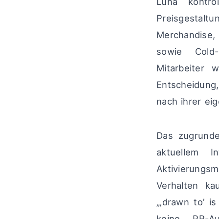
Luna kontro
Preisgestalt
Merchandise,
sowie Cold-
Mitarbeiter 
Entscheidung,
nach ihrer ei
Das zugrunde
aktuellem In
Aktivierung
Verhalten kau
„‚drawn to’ i
keine PR-A