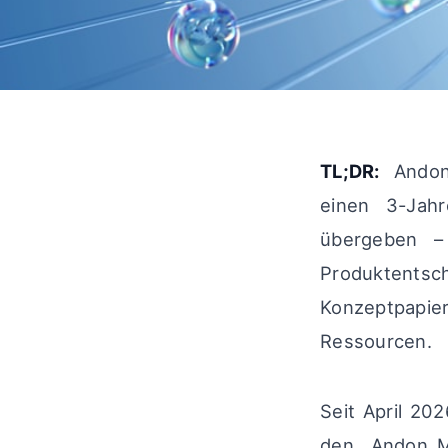
TL;DR:
Andon 
einen 3-Jahr
übergeben – 
Produktents
Konzeptpapie
Ressourcen.
Seit April 20
den „Andon M