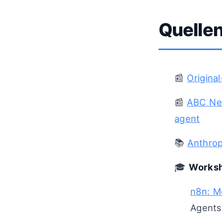
Quellen
📰
Origina
📰
ABC New
agent
📚
Anthrop
🎓
Worksh
n8n: M
Agents