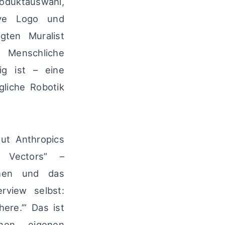
duktauswahl,
sive Logo und
gten Muralist
 Menschliche
ig ist – eine
gliche Robotik
ut Anthropics
n Vectors” –
chen und das
erview selbst:
ere.’” Das ist
nen eigenen