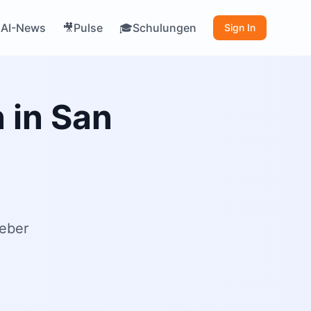
AI-News
Pulse
Schulungen

🎥
🎓
Sign In
 in San
geber