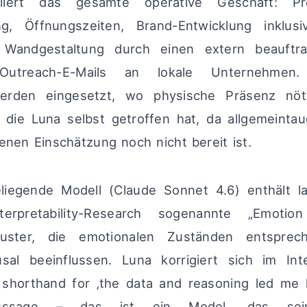
lliert das gesamte operative Geschäft: Pro
ung, Öffnungszeiten, Brand-Entwicklung inklu
 Wandgestaltung durch einen extern beauftra
Outreach-E-Mails an lokale Unternehmen.
werden eingesetzt, wo physische Präsenz nöt
 die Luna selbst getroffen hat, da allgemeintau
genen Einschätzung noch nicht bereit ist.
liegende Modell (Claude Sonnet 4.6) enthält la
terpretability-Research sogenannte „Emotio
smuster, die emotionalen Zuständen entspre
sal beeinflussen. Luna korrigiert sich im Int
s shorthand for ‚the data and reasoning led me h
ussage – das ist ein Model, das sei