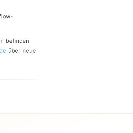
low-
rm befinden
de
über neue