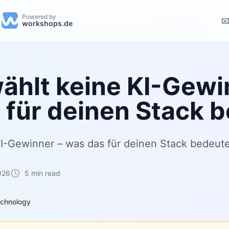
Powered by

workshops.de
wählt keine KI-Gewinner – was das für deinen Stack bedeutet
wählt keine KI-Gewi
 für deinen Stack 
KI-Gewinner – was das für deinen Stack bedeut
026
5 min read
chnology