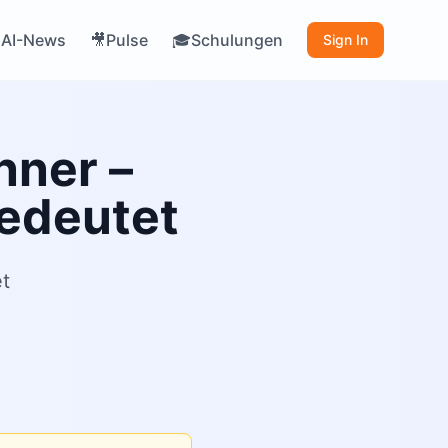
AI-News
Pulse
Schulungen

🎥
🎓
Sign In
nner –
bedeutet
et