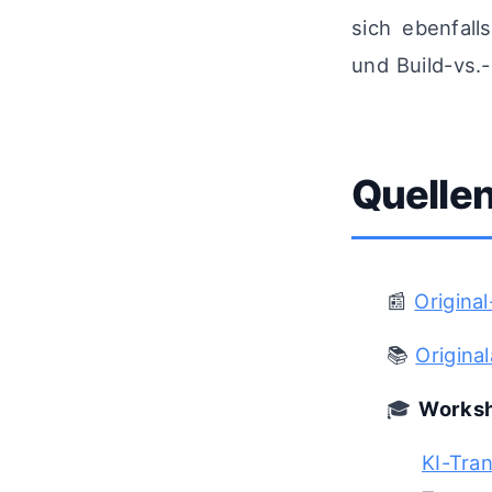
sich ebenfall
und Build-vs.
Quellen
📰
Origina
📚
Origina
🎓
Worksh
KI-Tra