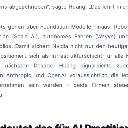
uns abgeschrieben”, sagte Huang. „Das lehrt mic
ts gehen über Foundation-Modelle hinaus: Roboti
tion (Scale AI), autonomes Fahren (Wayve) und
folios. Damit sichert Nvidia nicht nur den heuti
sitioniert sich als Infrastrukturschicht für alle
r nächsten Dekade. Huang signalisierte zud
n Anthropic und OpenAI voraussichtlich die le
ternehmen sein werden – beide Firmen steue
u.