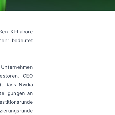
ßen KI-Labore
 mehr bedeutet
as Unternehmen
vestoren. CEO
, dass Nvidia
teiligungen an
estitionsrunde
zierungsrunde