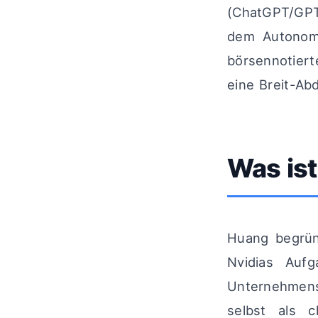
(ChatGPT/GPT-
dem Autonomf
börsennotier
eine Breit-A
Was is
Huang begrün
Nvidias Auf
Unternehmensg
selbst als c