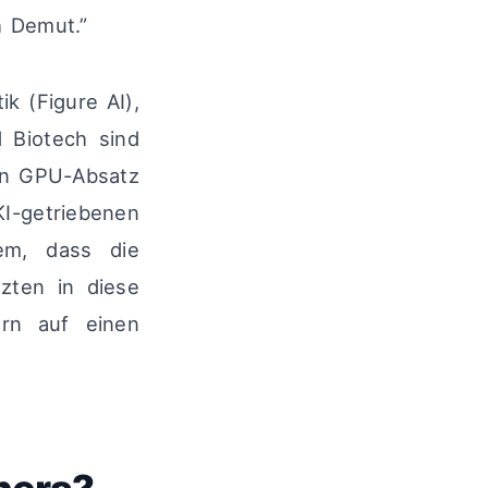
h Demut.”
k (Figure AI),
 Biotech sind
gen GPU-Absatz
 KI-getriebenen
em, dass die
tzten in diese
rn auf einen