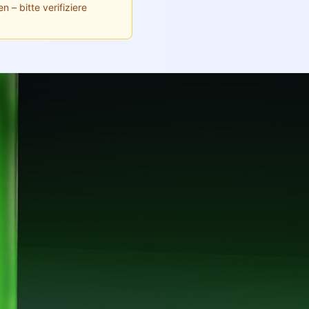
n – bitte verifiziere