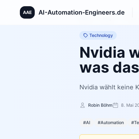
AI-Automation-Engineers.de
AAE
Home
/
Blog
/
Nvidia 
Technology
Nvidia 
was das
Nvidia wählt keine 
Robin Böhm
8. Mai 2
#AI
#Automation
#Te