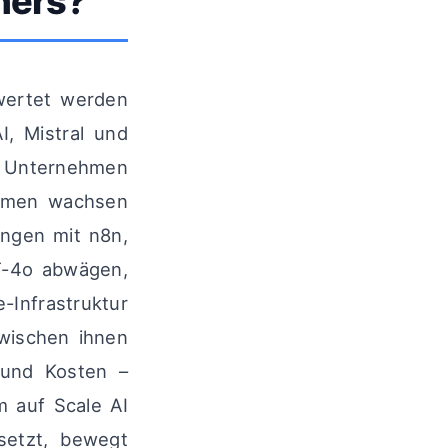
ners?
wertet werden
I, Mistral und
s Unternehmen
formen wachsen
ungen mit n8n,
T-4o abwägen,
Infrastruktur
zwischen ihnen
 und Kosten –
m auf Scale AI
setzt, bewegt