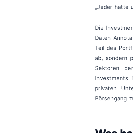
„Jeder hätte 
Die Investmen
Daten-Annota
Teil des Port
ab, sondern po
Sektoren de
Investments i
privaten Un
Börsengang z