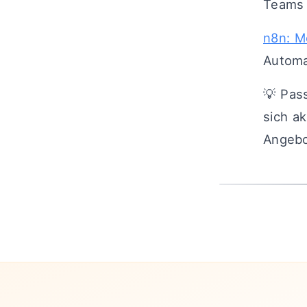
Teams
n8n: M
Automa
💡 Pas
sich ak
Angebo