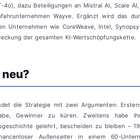
4o), dazu Beteiligungen an Mistral AI, Scale AI,
ahrunternehmen Wayve. Ergänzt wird das dur
ten Unternehmen wie CoreWeave, Intel, Synopsy
bdeckung der gesamten KI-Wertschöpfungskette.
t neu?
det die Strategie mit zwei Argumenten: Erstens
gabe, Gewinner zu küren. Zweitens habe ih
eschichte gelehrt, bescheiden zu bleiben – 19
hancenloser Außenseiter in einem 60-Untern