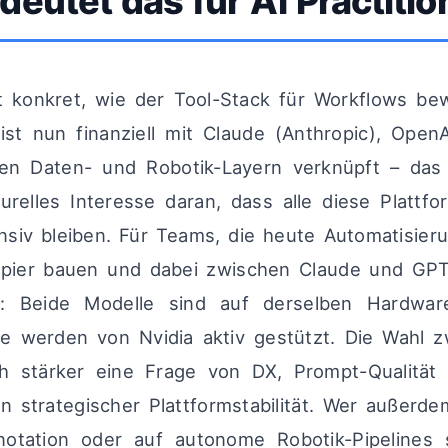
eutet das für AI Practitio
t konkret, wie der Tool-Stack für Workflows be
 ist nun finanziell mit Claude (Anthropic), OpenA
ten Daten- und Robotik-Layern verknüpft – da
turelles Interesse daran, dass alle diese Platt
siv bleiben. Für Teams, die heute Automatisier
pier bauen und dabei zwischen Claude und GP
: Beide Modelle sind auf derselben Hardware-
e werden von Nvidia aktiv gestützt. Die Wahl 
ch stärker eine Frage von DX, Prompt-Qualität
n strategischer Plattformstabilität. Wer außerde
notation oder auf autonome Robotik-Pipelines 