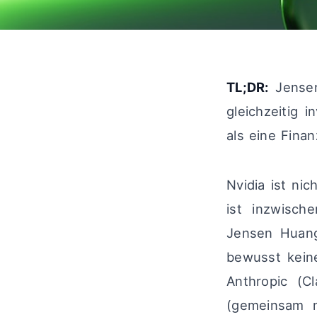
TL;DR:
Jensen
gleichzeitig 
als eine Finan
Nvidia ist ni
ist inzwisch
Jensen Huang
bewusst keine
Anthropic (Cl
(gemeinsam m