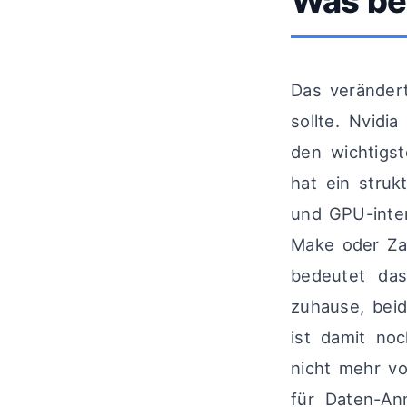
Was bed
Das veränder
sollte. Nvidia
den wichtigs
hat ein struk
und GPU-inten
Make oder Za
bedeutet das
zuhause, beid
ist damit no
nicht mehr vo
für Daten-An