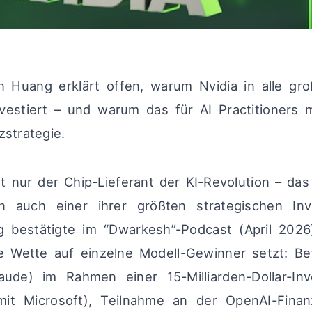
 Huang erklärt offen, warum Nvidia in alle gro
investiert – und warum das für AI Practitioners
zstrategie.
cht nur der Chip-Lieferant der KI-Revolution – d
en auch einer ihrer größten strategischen In
 bestätigte im “Dwarkesh”-Podcast (April 2026)
 Wette auf einzelne Modell-Gewinner setzt: Be
aude) im Rahmen einer 15-Milliarden-Dollar-Inv
it Microsoft), Teilnahme an der OpenAI-Finan