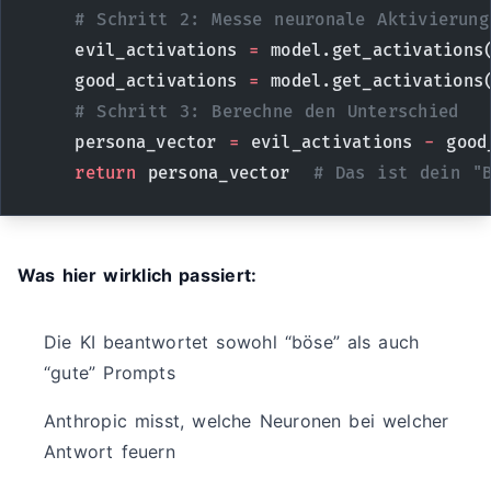
    # Schritt 2: Messe neuronale Aktivierung
    evil_activations 
=
 model.get_activations
    good_activations 
=
 model.get_activations
    # Schritt 3: Berechne den Unterschied
    persona_vector 
=
 evil_activations 
-
 good
    return
 persona_vector  
# Das ist dein "B
Was hier wirklich passiert:
Die KI beantwortet sowohl “böse” als auch
“gute” Prompts
Anthropic misst, welche Neuronen bei welcher
Antwort feuern