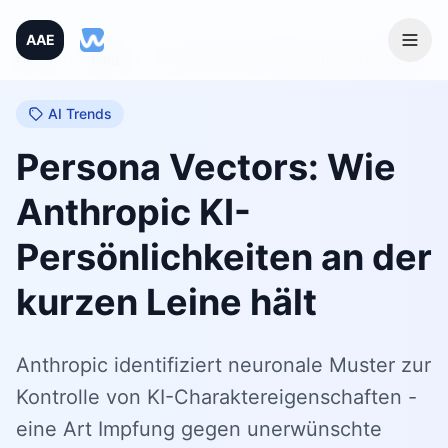
AAE
Home
/
Blog
/
Persona Vectors: Wie Anthropic KI-Persönlichkeiten an der kurzen Leine hält
AI Trends
Persona Vectors: Wie
Anthropic KI-
Persönlichkeiten an der
kurzen Leine hält
Anthropic identifiziert neuronale Muster zur
Kontrolle von KI-Charaktereigenschaften -
eine Art Impfung gegen unerwünschte