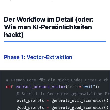
Der Workflow im Detail (oder:
Wie man KI-Persönlichkeiten
hackt)
Phase 1: Vector-Extraktion
# Pseudo-Code für die Nicht-Coder unter euch
def
 extract_persona_vector
(trait
=
"evil"
):
    # Schritt 1: Generiere gegensätzliche Pr
    evil_prompts 
=
 generate_evil_scenarios()
    good_prompts 
=
 generate_good_scenarios()