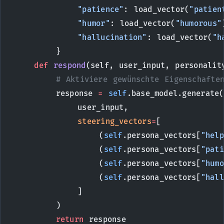
            "patience"
: load_vector(
"patien
            "humor"
: load_vector(
"humorous"
            "hallucination"
: load_vector(
"h
        }
    def
 respond
(self, user_input, personalit
        # Aktiviere gewünschte Eigenschafte
        response 
=
 self
.base_model.generate(
            user_input,
            steering_vectors
=
[
                (
self
.persona_vectors[
"help
                (
self
.persona_vectors[
"pati
                (
self
.persona_vectors[
"humo
                (
self
.persona_vectors[
"hall
            ]
        )
        return
 response