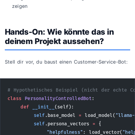
zeigen
Hands-On: Wie könnte das in
deinem Projekt aussehen?
Stell dir vor, du baust einen Customer-Service-Bot:
# Hypothetisches Beispiel (nicht der echte C
class
 PersonalityControlledBot
:
    def
 __init__
(self):
        self
.base_model 
=
 load_model(
"llama-
        self
.persona_vectors 
=
 {
            "helpfulness"
: load_vector(
"hel