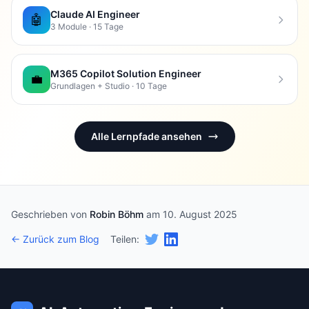
Claude AI Engineer
🤖
3 Module · 15 Tage
M365 Copilot Solution Engineer
💼
Grundlagen + Studio · 10 Tage
Alle Lernpfade ansehen
Geschrieben von
Robin Böhm
am 10. August 2025
← Zurück zum Blog
Teilen: