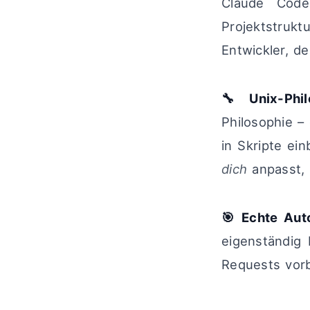
Claude Code
Projektstrukt
Entwickler, de
🔧 Unix-Phil
Philosophie –
in Skripte ei
dich
anpasst, 
🎯 Echte Aut
eigenständig 
Requests vorb