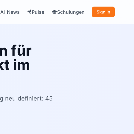
AI-News
Pulse
Schulungen

🎥
🎓
Sign In
n für
kt im
 neu definiert: 45