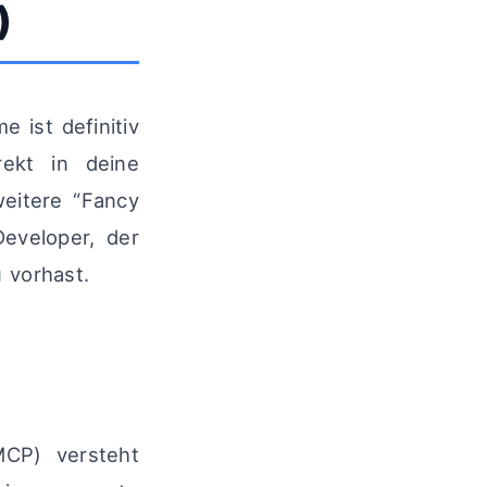
)
 ist definitiv
rekt in deine
weitere “Fancy
eveloper, der
 vorhast.
MCP) versteht