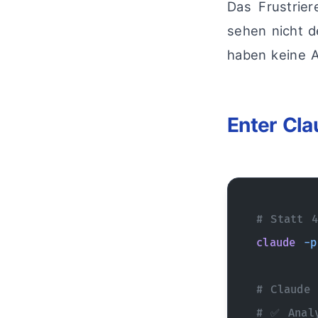
Das Frustrier
sehen nicht d
haben keine 
Enter Cl
# Statt 4
claude
 -p
# Claude 
# ✅ Analy