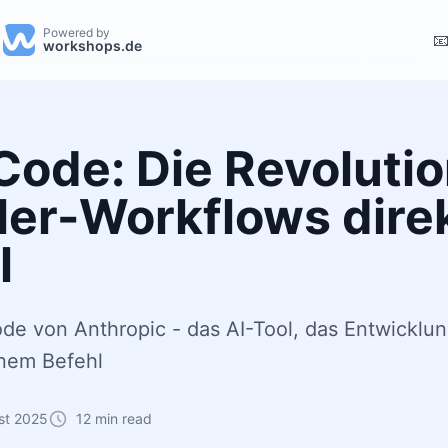
Powered by

workshops.de
Code: Die Revolution für Entwickler-Workflows direkt im Terminal
Code: Die Revolutio
ler-Workflows dire
l
e von Anthropic - das AI-Tool, das Entwicklung
inem Befehl
st 2025
12 min read