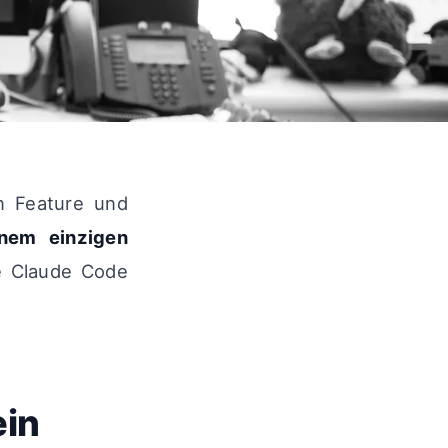
en Feature und
inem einzigen
e Claude Code
ein