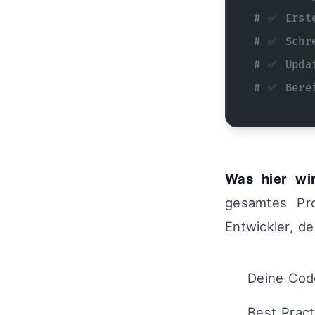
# ✅ Erste
# ✅ Schr
# ✅ Upda
# ✅ Bere
Was hier wir
gesamtes Pro
Entwickler, de
Deine Cod
Best Prac