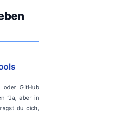
ieben
)
ools
T oder GitHub
 “Ja, aber in
agst du dich,