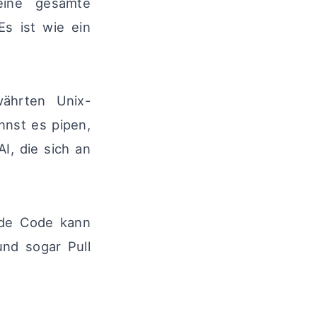
eine gesamte
Es ist wie ein
ährten Unix-
nnst es pipen,
I, die sich an
ude Code kann
und sogar Pull