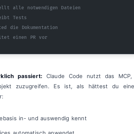
llt alle notwendigen Dateien
eibt Tests
ted die Dokumentation
itet einen PR vor
klich passiert:
Claude Code nutzt das MCP,
jekt zuzugreifen. Es ist, als hättest du ein
r:
ebasis in- und auswendig kennt
tices automatisch anwendet