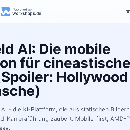
Powered by

workshops.de
eld AI: Die mobile Revolution für cineastische KI-Videos (Spoiler: Ho
ld AI: Die mobile
on für cineastische
Spoiler: Hollywood 
asche)
AI - die KI-Plattform, die aus statischen Bilder
od-Kameraführung zaubert. Mobile-first, AMD-
sse.