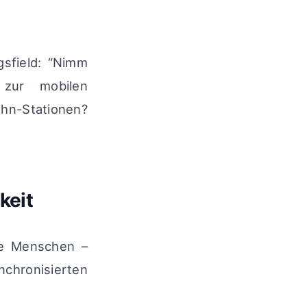
sfield: “Nimm
zur mobilen
hn-Stationen?
keit
ie Menschen –
nchronisierten