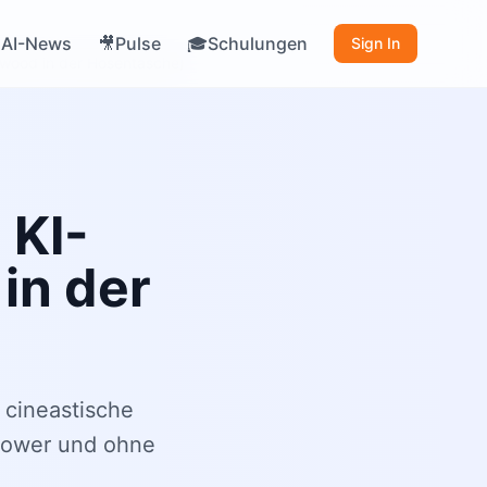
AI-News
Pulse
Schulungen

🎥
🎓
Sign In
llywood in der Hosentasche)
 KI-
in der
n cineastische
Power und ohne