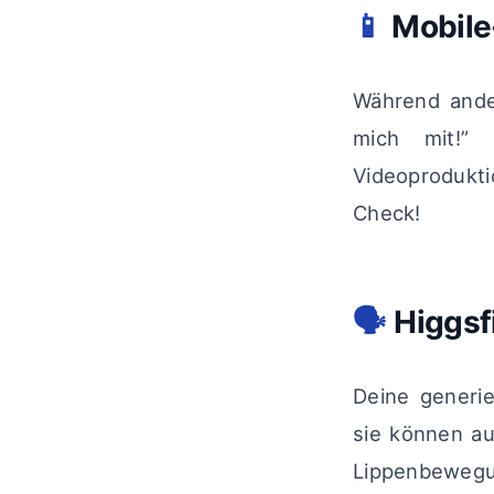
📱
Mobile
Während ande
mich mit!”
Videoprodukt
Check!
🗣️
Higgsf
Deine generi
sie können au
Lippenbewegu