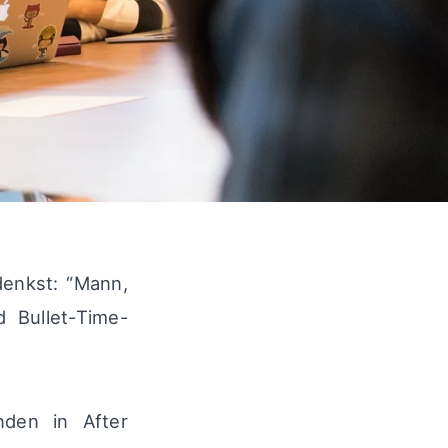
 denkst: “Mann,
 Bullet-Time-
den in After