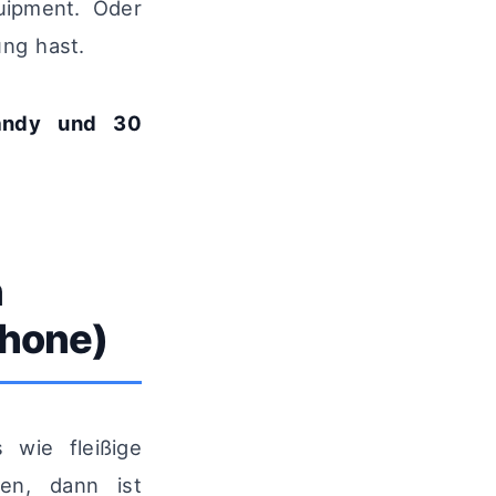
uipment. Oder
ung hast.
Handy und 30
n
phone)
 wie fleißige
zen, dann ist