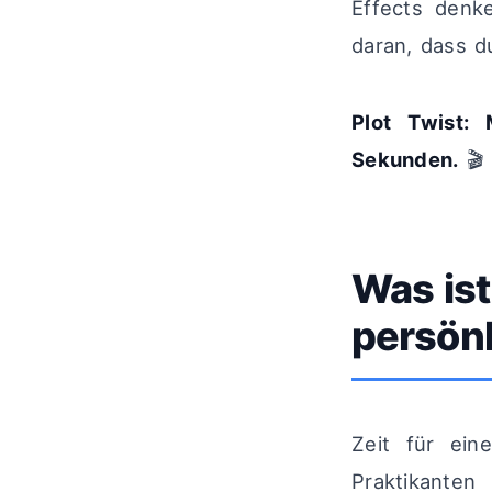
Effects denk
daran, dass d
Plot Twist:
Sekunden.
🎬
Was ist
persönl
Zeit für ein
Praktikanten