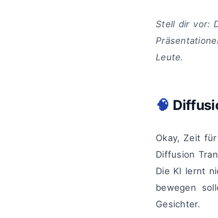
Stell dir vor:
Präsentation
Leute.
🧠
Diffus
Okay, Zeit fü
Diffusion Tra
Die KI lernt n
bewegen soll
Gesichter.