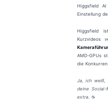
Higgsfield A
Einstellung d
Higgsfield i
Kurzvideos 
Kameraführu
AMD-GPUs sta
die Konkurren
Ja, ich weiß,
deine Social
extra.
☕