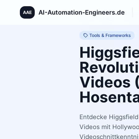
AI-Automation-Engineers.de
AAE
Home
/
Blog
/
Higgsfi
Tools & Frameworks
Higgsfie
Revoluti
Videos (
Hosent
Entdecke Higgsfield 
Videos mit Hollywo
Videoschnittkenntni