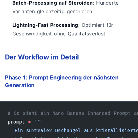
Batch-Processing auf Steroiden
: Hunderte
Varianten gleichzeitig generieren
Lightning-Fast Processing
: Optimiert für
Geschwindigkeit ohne Qualitätsverlust
Der Workflow im Detail
Phase 1: Prompt Engineering der nächsten
Generation
# So sieht ein Nano Banana Enhanced Prompt a
prompt 
=
 """
  Ein surrealer Dschungel aus kristallisiert