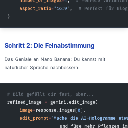
    number_of_images
=
4
,  
# Mehrere Varianten
    aspect_ratio
=
"16:9"
,  
# Perfekt für Blog
)
Schritt 2: Die Feinabstimmung
Das Geniale an Nano Banana: Du kannst mit
natürlicher Sprache nachbessern:
# Bild gefällt dir fast, aber...
refined_image 
=
 gemini.edit_image(
    image
=
response.images[
0
],
    edit_prompt
=
"Mache die AI-Hologramme etw
                 und füge mehr Pflanzen im