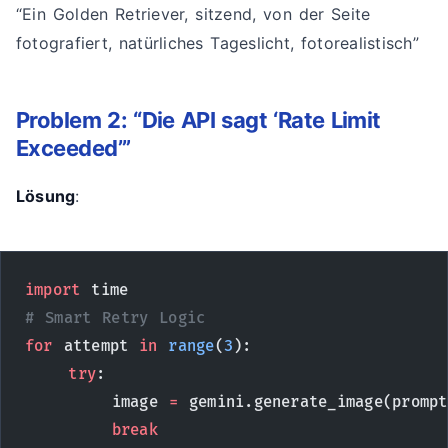
“Ein Golden Retriever, sitzend, von der Seite
fotografiert, natürliches Tageslicht, fotorealistisch”
Problem 2: “Die API sagt ‘Rate Limit
Exceeded’”
Lösung
:
import
 time
# Smart Retry Logic
for
 attempt 
in
 range
(
3
):
    try
:
        image 
=
 gemini.generate_image(prompt
        break