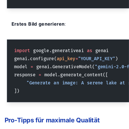
Erstes Bild generieren
:
import
 google.generativeai 
as
 genai
genai.configure(
api_key
=
"YOUR_API_KEY"
)
model 
=
 genai.GenerativeModel(
"gemini-2.0-
response 
=
 model.generate_content([
    "Generate an image: A serene lake at 
])
Pro-Tipps für maximale Qualität