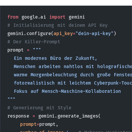
from
 google.ai 
import
 gemini
# Initialisierung mit deinem API Key
gemini.configure(
api_key
=
"dein-api-key"
)
# Der Killer-Prompt
prompt 
=
 """
  Ein modernes Büro der Zukunft,
  Menschen arbeiten nahtlos mit holografisch
  warme Morgenbeleuchtung durch große Fenste
  fotorealistisch mit leichtem Cyberpunk-Tou
  Fokus auf Mensch-Maschine-Kollaboration
"""
# Generierung mit Style
response 
=
 gemini.generate_images(
    prompt
=
prompt,