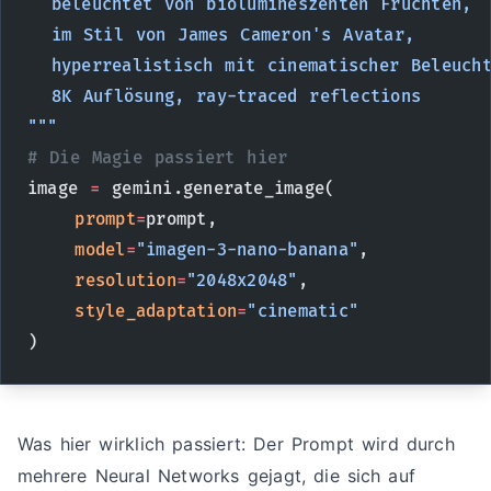
  beleuchtet von biolumineszenten Früchten,
  im Stil von James Cameron's Avatar,
  hyperrealistisch mit cinematischer Beleuch
  8K Auflösung, ray-traced reflections
"""
# Die Magie passiert hier
image 
=
 gemini.generate_image(
    prompt
=
prompt,
    model
=
"imagen-3-nano-banana"
,
    resolution
=
"2048x2048"
,
    style_adaptation
=
"cinematic"
)
Was hier wirklich passiert: Der Prompt wird durch
mehrere Neural Networks gejagt, die sich auf