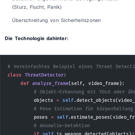
(Sturz, Flucht, Panik)
Überschreitung von Sicherheitszonen
Die Technologie dahinter:
# Vereinfachtes Beispiel eines Threat Detect
class
 ThreatDetector
:
    def
 analyze_frame
(self, video_frame):
        # Objekt-Erkennung mit YOLO oder äh
        objects 
=
 self
.detect_objects(video_
        # Pose Estimation für Körperhaltung
        poses 
=
 self
.estimate_poses(video_fr
        # Anomalie-Detektion
        if
 self
.is_weapon_detected(objects):