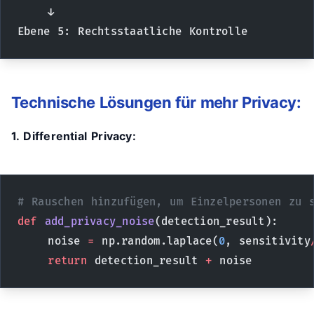
    ↓
Ebene 5: Rechtsstaatliche Kontrolle
Technische Lösungen für mehr Privacy:
1. Differential Privacy:
# Rauschen hinzufügen, um Einzelpersonen zu 
def
 add_privacy_noise
(detection_result):
    noise 
=
 np.random.laplace(
0
, sensitivity
    return
 detection_result 
+
 noise