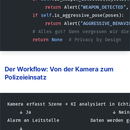
            return
 Alert(
"WEAPON_DETECTED"
,
        if
 self
.is_aggressive_pose(poses):
            return
 Alert(
"AGGRESSIVE_BEHAVI
        # Alles gut? Dann vergessen wir die
        return
 None
  # Privacy by Design
Der Workflow: Von der Kamera zum
Polizeieinsatz
Kamera erfasst Szene → KI analysiert in Echt
    ↓ Ja                          ↓ Nein
Alarm an Leitstelle          Daten werden g
    ↓