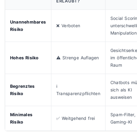
ERLAUBT?
Social Scori
Unannehmbares
❌ Verboten
unterschwell
Risiko
Manipulation
Gesichtserk
Hohes Risiko
⚠️ Strenge Auflagen
im öffentlic
Raum
Chatbots m
Begrenztes
ℹ️
sich als KI
Risiko
Transparenzpflichten
ausweisen
Minimales
Spam-Filter,
✅ Weitgehend frei
Risiko
Gaming-KI