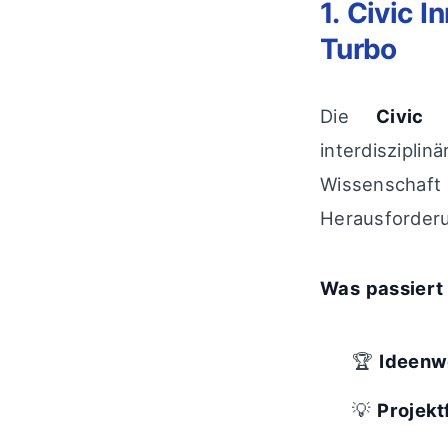
1. Civic 
Turbo
Die
Civic 
interdiszipli
Wissenschaft
Herausforderu
Was passiert 
🏆
Ideenw
💡
Projekt