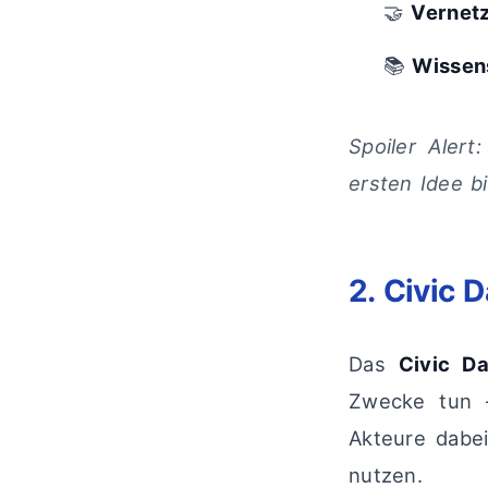
🤝
Vernet
📚
Wissen
Spoiler Aler
ersten Idee b
2. Civic 
Das
Civic D
Zwecke tun – 
Akteure dabei
nutzen.