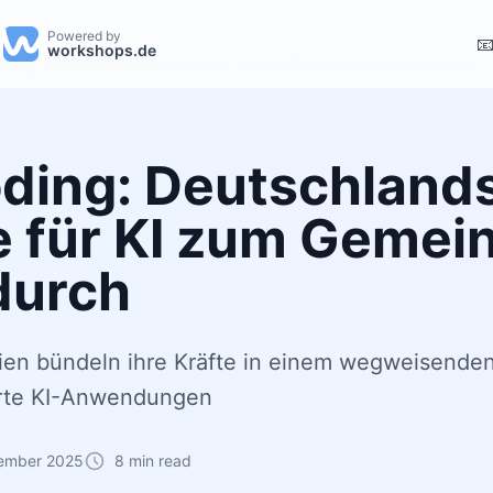
Powered by

workshops.de
oding: Deutschlands Initiative für KI zum Gemeinwohl startet durch
oding: Deutschland
ve für KI zum Gemei
durch
ien bündeln ihre Kräfte in einem wegweisenden
erte KI-Anwendungen
tember 2025
8 min read