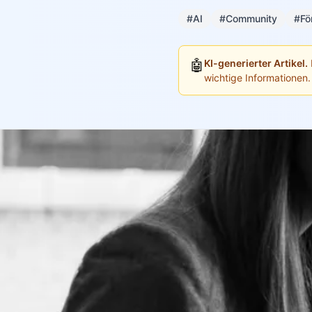
#AI
#Community
#Fö
🤖
KI-generierter Artikel.
wichtige Informationen.