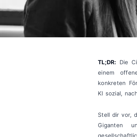
TL;DR:
Die Ci
einem offene
konkreten Fö
KI sozial, nac
Stell dir vor
Giganten u
gesellschaftl