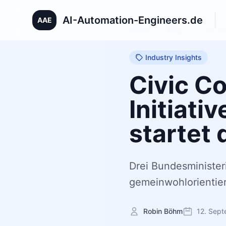
AI-Automation-Engineers.de
AAE
Home
/
Blog
/
Civic C
Industry Insights
Civic C
Initiati
startet 
Drei Bundesminister
gemeinwohlorienti
Robin Böhm
12. Sep