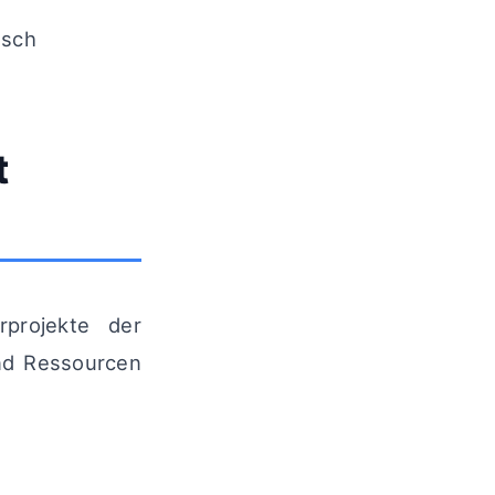
usch
t
projekte der
und Ressourcen