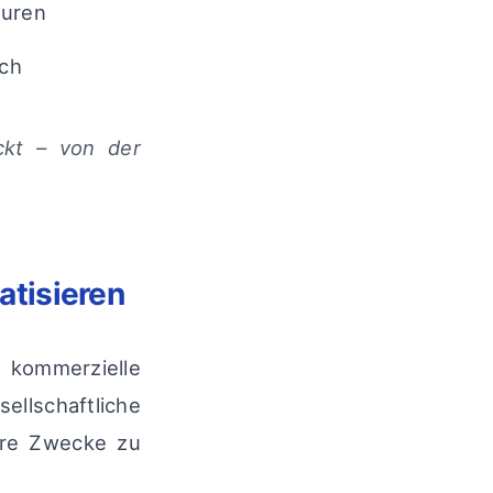
euren
sch
ckt – von der
atisieren
kommerzielle
ellschaftliche
ihre Zwecke zu