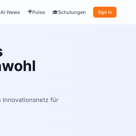
AI-News
Pulse
Schulungen

🎥
🎓
Sign In
s
nwohl
 Innovationsnetz für