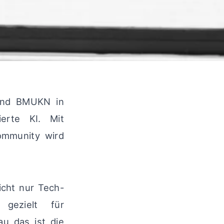
 und BMUKN in
ierte KI. Mit
ommunity wird
icht nur Tech-
gezielt für
au das ist die