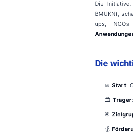
Die Initiati
BMUKN), schaf
ups, NGOs 
Anwendungen s
Die wicht
📅
Start
: 
🏛️
Träger
🎯
Zielgr
💰
Förder