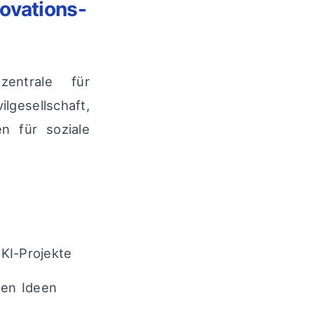
novations-
entrale für
lgesellschaft,
n für soziale
 KI-Projekte
ten Ideen