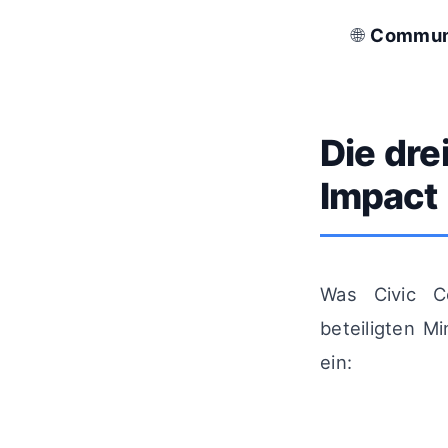
🌐
Commun
Die dre
Impact
Was Civic C
beteiligten M
ein: