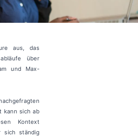
ure aus, das
sabläufe über
Team und Max-
nachgefragten
t kann sich ab
esen Kontext
 sich ständig