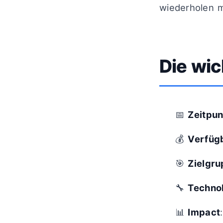
wiederholen 
Die wic
📅
Zeitpun
💰
Verfüg
🎯
Zielgr
🔧
Techno
📊
Impact