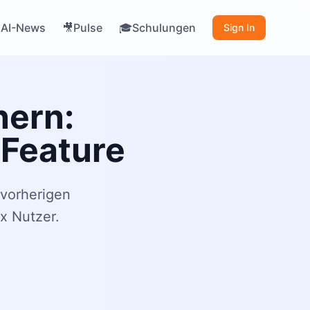
AI-News
Pulse
Schulungen

🎥
🎓
Sign In
nern:
 Feature
 vorherigen
x Nutzer.