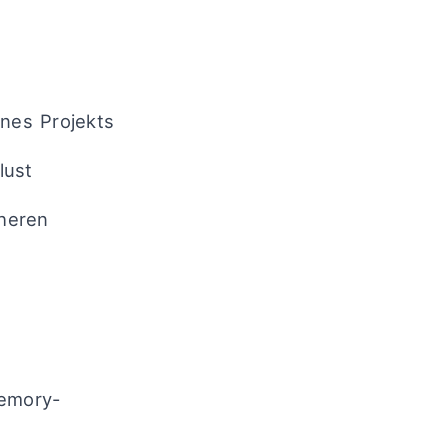
ines Projekts
lust
heren
Memory-