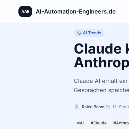
AI-Automation-Engineers.de
AAE
Home
/
Blog
/
Claude 
AI Trends
Claude k
Anthrop
Claude AI erhält ei
Gesprächen speicher
Robin Böhm
12. Sep
#AI
#Claude
#Anthro