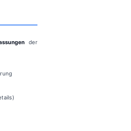
fassungen
der
erung
tails)