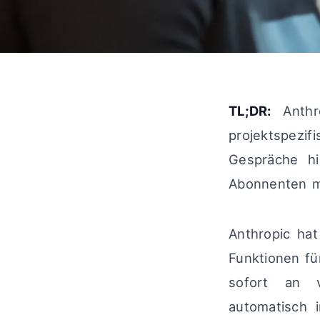
TL;DR:
Anthro
projektspezi
Gespräche hi
Abonnenten mi
Anthropic ha
Funktionen fü
sofort an v
automatisch 