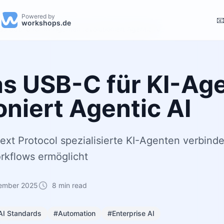
Powered by

workshops.de
s USB-C für KI-Agenten revolutioniert Agentic AI
s USB-C für KI-Ag
oniert Agentic AI
xt Protocol spezialisierte KI-Agenten verbinde
rkflows ermöglicht
tember 2025
8 min read
AI Standards
#Automation
#Enterprise AI