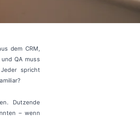
n aus dem CRM,
, und QA muss
 Jeder spricht
amiliar?
en. Dutzende
könnten – wenn