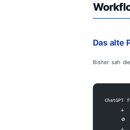
Workfl
Das alte 
Bisher sah di
ChatGPT f
     ↓ 
     🚫 
     ↓ 