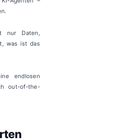
e KI-Agenten –
en.
t nur Daten,
, was ist das
ine endlosen
h out-of-the-
erten