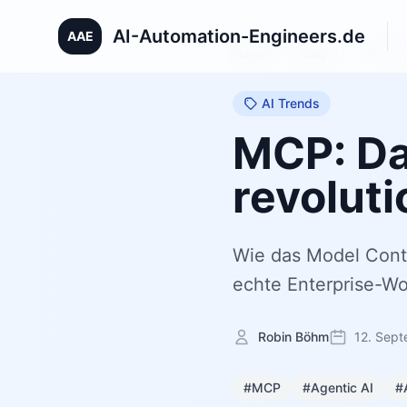
AI-Automation-Engineers.de
AAE
Home
/
Blog
/
MCP: Da
AI Trends
MCP: Da
revoluti
Wie das Model Conte
echte Enterprise-Wo
Robin Böhm
12. Sep
#MCP
#Agentic AI
#