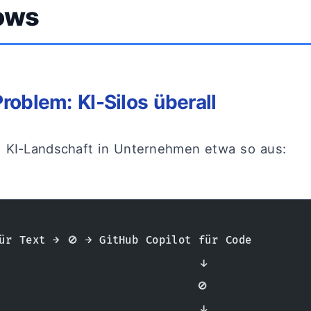
ows
Problem: KI-Silos überall
e KI-Landschaft in Unternehmen etwa so aus:
ür Text → 🚫 → GitHub Copilot für Code
                           ↓
                          🚫
                           ↓