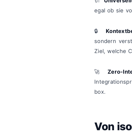
🔌
Universel
egal ob sie v
🔒
Kontextb
sondern vers
Ziel, welche C
🚀
Zero-In
Integrations
box.
Von iso