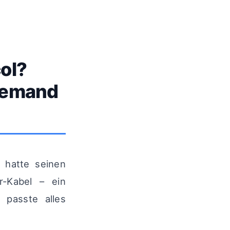
ol?
iemand
 hatte seinen
r-Kabel – ein
 passte alles