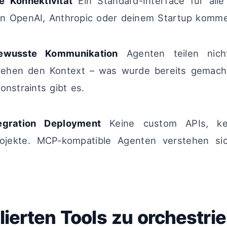
le Konnektivität
Ein Standard-Interface für all
on OpenAI, Anthropic oder deinem Startup komm
ewusste Kommunikation
Agenten teilen nich
tehen den Kontext – was wurde bereits gemacht
onstraints gibt es.
tegration Deployment
Keine custom APIs, ke
projekte. MCP-kompatible Agenten verstehen sic
lierten Tools zu orchestri