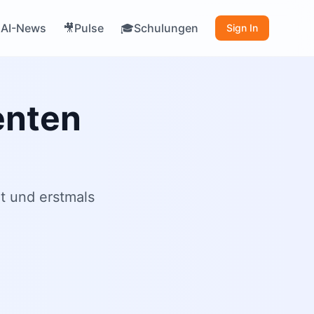
AI-News
Pulse
Schulungen

🎥
🎓
Sign In
enten
t und erstmals