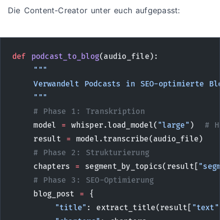
Die Content-Creator unter euch aufgepasst:
def
 podcast_to_blog
(audio_file):
    """
    Verwandelt Podcasts in SEO-optimierte Bl
    """
    # Phase 1: Transkription
    model 
=
 whisper.load_model(
"large"
)  
# H
    result 
=
 model.transcribe(audio_file)
    # Phase 2: Strukturierung
    chapters 
=
 segment_by_topics(result[
"seg
    # Phase 3: SEO-Optimierung
    blog_post 
=
 {
        "title"
: extract_title(result[
"text"