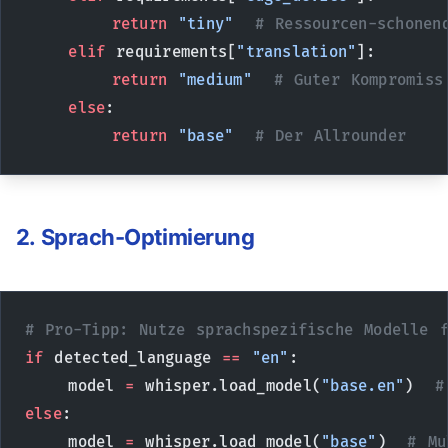
        return
 "tiny"
  # Ressourcen-schonen
    elif
 requirements[
"translation"
]:
        return
 "medium"
  # Guter Kompromiss
    else
:
        return
 "base"
  # Der Allrounder
2. Sprach-Optimierung
# Pro-Tipp: Nutze sprachspezifische Modelle 
if
 detected_language 
==
 "en"
:
    model 
=
 whisper.load_model(
"base.en"
)  
#
else
:
    model 
=
 whisper.load_model(
"base"
)  
# Mu