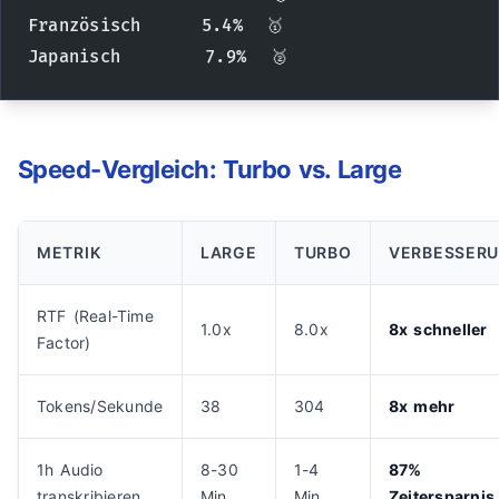
Französisch     5.4%  🥇
Japanisch       7.9%  🥈
Speed-Vergleich: Turbo vs. Large
METRIK
LARGE
TURBO
VERBESSER
RTF (Real-Time
1.0x
8.0x
8x schneller
Factor)
Tokens/Sekunde
38
304
8x mehr
1h Audio
8-30
1-4
87%
transkribieren
Min
Min
Zeitersparnis