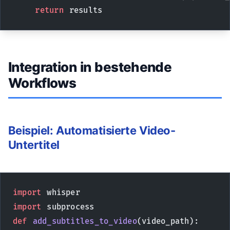
    return
 results
Integration in bestehende
Workflows
Beispiel: Automatisierte Video-
Untertitel
import
 whisper
import
 subprocess
def
 add_subtitles_to_video
(video_path):