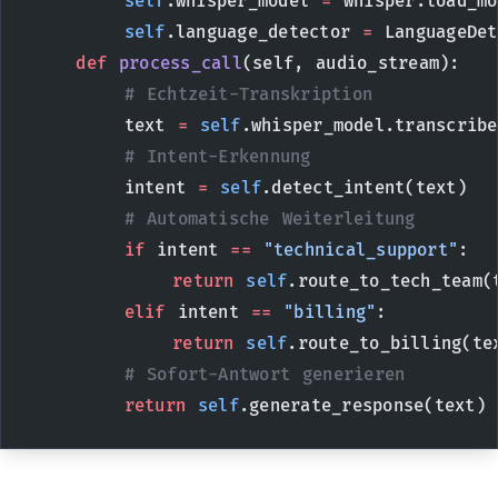
        self
.whisper_model 
=
 whisper.load_mo
        self
.language_detector 
=
 LanguageDet
    def
 process_call
(self, audio_stream):
        # Echtzeit-Transkription
        text 
=
 self
.whisper_model.transcribe
        # Intent-Erkennung
        intent 
=
 self
.detect_intent(text)
        # Automatische Weiterleitung
        if
 intent 
==
 "technical_support"
:
            return
 self
.route_to_tech_team(
        elif
 intent 
==
 "billing"
:
            return
 self
.route_to_billing(te
        # Sofort-Antwort generieren
        return
 self
.generate_response(text)