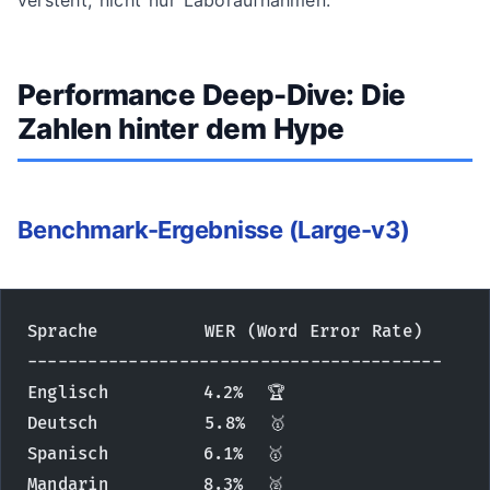
versteht, nicht nur Laboraufnahmen.
Performance Deep-Dive: Die
Zahlen hinter dem Hype
Benchmark-Ergebnisse (Large-v3)
Sprache         WER (Word Error Rate)
-----------------------------------------
Englisch        4.2%  🏆
Deutsch         5.8%  🥇
Spanisch        6.1%  🥇
Mandarin        8.3%  🥈