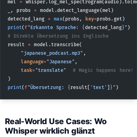
mel 
=
 whisper.log_mel_spectrogram(audio).to(m
_, probs 
=
 model.detect_language(mel)
detected_lang 
=
 max
(probs, 
key
=
probs.get)
print
(
f
"Erkannte Sprache: 
{
detected_lang
}
"
)
# Direkte Übersetzung ins Englische
result 
=
 model.transcribe(
    "japanese_podcast.mp3"
,
    language
=
"Japanese"
,
    task
=
"translate"
  # Magic happens here!
)
print
(
f
"Übersetzung: 
{
result[
'text'
]
}
"
)
Real-World Use Cases: Wo
Whisper wirklich glänzt