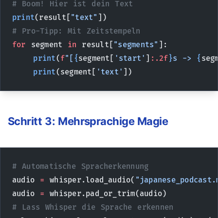
# Boom! Hier ist dein Text
print
(result[
"text"
])
# Pro-Tipp: Mit Zeitstempeln
for
 segment 
in
 result[
"segments"
]:
    print
(
f
"[
{
segment[
'start'
]
:.2f
}
s -> 
{
seg
    print
(segment[
'text'
])
Schritt 3: Mehrsprachige Magie
# Automatische Spracherkennung
audio 
=
 whisper.load_audio(
"japanese_podcast.
audio 
=
 whisper.pad_or_trim(audio)
# Lass Whisper die Sprache erkennen