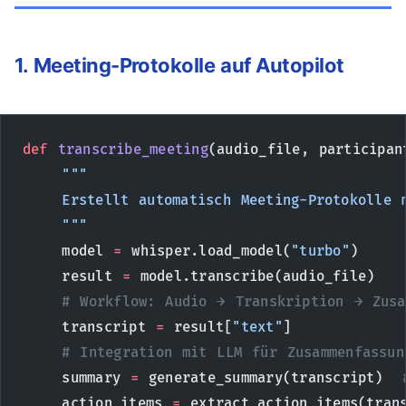
1. Meeting-Protokolle auf Autopilot
def
 transcribe_meeting
(audio_file, participan
    """
    Erstellt automatisch Meeting-Protokolle 
    """
    model 
=
 whisper.load_model(
"turbo"
)
    result 
=
 model.transcribe(audio_file)
    # Workflow: Audio → Transkription → Zusa
    transcript 
=
 result[
"text"
]
    # Integration mit LLM für Zusammenfassun
    summary 
=
 generate_summary(transcript)  
    action_items 
=
 extract_action_items(tran