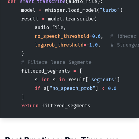
def
 smart_transcribe
(audio_file):
    model 
=
 whisper.load_model(
"turbo"
)
    result 
=
 model.transcribe(
        audio_file,
        no_speech_threshold
=
0.6
,  
# Höherer
        logprob_threshold
=-
1.0
,   
# Strenge
    )
    # Filtere leere Segmente
    filtered_segments 
=
 [
        s 
for
 s 
in
 result[
"segments"
] 
        if
 s[
"no_speech_prob"
] 
<
 0.6
    ]
    return
 filtered_segments