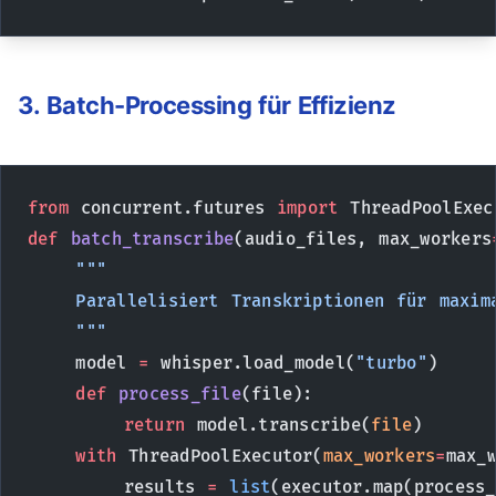
3. Batch-Processing für Effizienz
from
 concurrent.futures 
import
 ThreadPoolExec
def
 batch_transcribe
(audio_files, max_workers
    """
    Parallelisiert Transkriptionen für maxim
    """
    model 
=
 whisper.load_model(
"turbo"
)
    def
 process_file
(file):
        return
 model.transcribe(
file
)
    with
 ThreadPoolExecutor(
max_workers
=
max_
        results 
=
 list
(executor.map(process