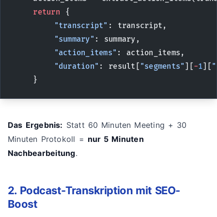
    return
 {
        "transcript"
: transcript,
        "summary"
: summary,
        "action_items"
: action_items,
        "duration"
: result[
"segments"
][
-
1
][
"
    }
Das Ergebnis:
Statt 60 Minuten Meeting + 30
Minuten Protokoll =
nur 5 Minuten
Nachbearbeitung
.
2. Podcast-Transkription mit SEO-
Boost