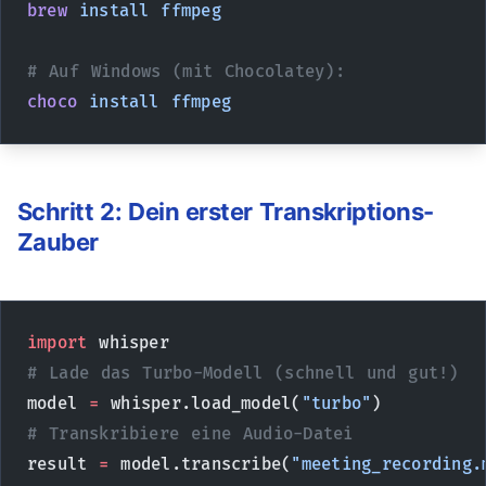
brew
 install
 ffmpeg
# Auf Windows (mit Chocolatey):
choco
 install
 ffmpeg
Schritt 2: Dein erster Transkriptions-
Zauber
import
 whisper
# Lade das Turbo-Modell (schnell und gut!)
model 
=
 whisper.load_model(
"turbo"
)
# Transkribiere eine Audio-Datei
result 
=
 model.transcribe(
"meeting_recording.