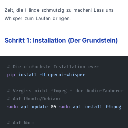
Zeit, die Hände schmutzig zu machen! Lass uns
Whisper zum Laufen bringen.
Schritt 1: Installation (Der Grundstein)
# Die einfachste Installation ever
pip
 install
 -U
 openai-whisper
# Vergiss nicht ffmpeg - der Audio-Zauberer
# Auf Ubuntu/Debian:
sudo
 apt
 update
 && 
sudo
 apt
 install
 ffmpeg
# Auf Mac: