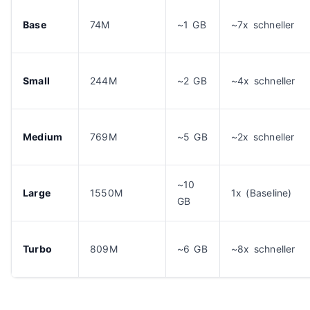
Base
74M
~1 GB
~7x schneller
Small
244M
~2 GB
~4x schneller
Medium
769M
~5 GB
~2x schneller
~10
Large
1550M
1x (Baseline)
GB
Turbo
809M
~6 GB
~8x schneller