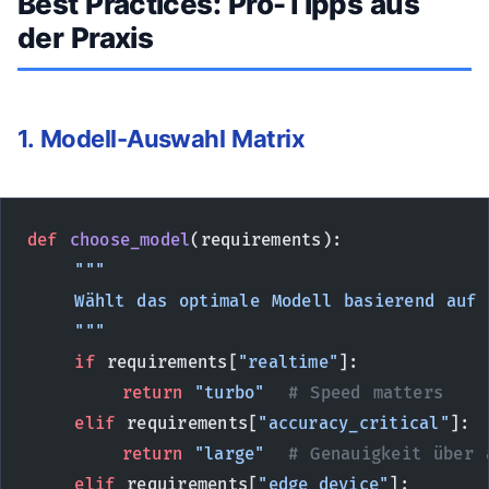
Best Practices: Pro-Tipps aus
der Praxis
1. Modell-Auswahl Matrix
def
 choose_model
(requirements):
    """
    Wählt das optimale Modell basierend auf 
    """
    if
 requirements[
"realtime"
]:
        return
 "turbo"
  # Speed matters
    elif
 requirements[
"accuracy_critical"
]:
        return
 "large"
  # Genauigkeit über 
    elif
 requirements[
"edge_device"
]: