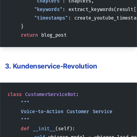
        "chapters"
: chapters,
        "keywords"
: extract_keywords(result[
        "timestamps"
: create_youtube_timesta
    }
    return
 blog_post
3. Kundenservice-Revolution
class
 CustomerServiceBot
:
    """
    Voice-to-Action Customer Service
    """
    def
 __init__
(self):