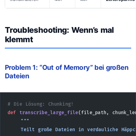
Troubleshooting: Wenn’s mal
klemmt
Problem 1: “Out of Memory” bei großen
Dateien
# Die Lösung: Chunking!
def
 transcribe_large_file
(file_path, chunk_le
    """
    Teilt große Dateien in verdauliche Häppc