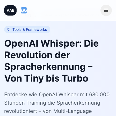
AAE
Home
/
Blog
/
OpenAI Whisper: Die Revolution der Spracherkennung – Von Tiny bis Turbo
Tools & Frameworks
OpenAI Whisper: Die
Revolution der
Spracherkennung –
Von Tiny bis Turbo
Entdecke wie OpenAI Whisper mit 680.000
Stunden Training die Spracherkennung
revolutioniert – von Multi-Language