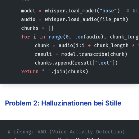
    """
    model 
=
 whisper.load_model(
"base"
)  
# Kl
    audio 
=
 whisper.load_audio(file_path)
    chunks 
=
 []
    for
 i 
in
 range
(
0
, 
len
(audio), chunk_leng
        chunk 
=
 audio[i:i 
+
 chunk_length 
*
 
        result 
=
 model.transcribe(chunk)
        chunks.append(result[
"text"
])
    return
 " "
.join(chunks)
Problem 2: Halluzinationen bei Stille
# Lösung: VAD (Voice Activity Detection)