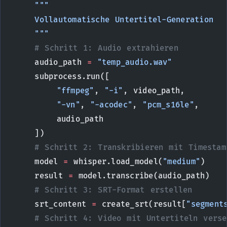
    """
    Vollautomatische Untertitel-Generation
    """
    # Schritt 1: Audio extrahieren
    audio_path 
=
 "temp_audio.wav"
    subprocess.run([
        "ffmpeg"
, 
"-i"
, video_path, 
        "-vn"
, 
"-acodec"
, 
"pcm_s16le"
, 
        audio_path
    ])
    # Schritt 2: Transkribieren mit Timestam
    model 
=
 whisper.load_model(
"medium"
)
    result 
=
 model.transcribe(audio_path)
    # Schritt 3: SRT-Format erstellen
    srt_content 
=
 create_srt(result[
"segment
    # Schritt 4: Video mit Untertiteln verse