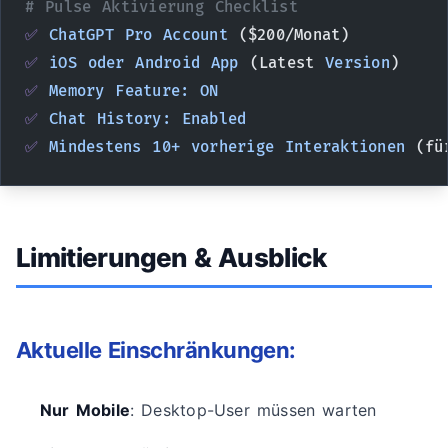
# Pulse Aktivierung Checklist
✅
 ChatGPT
 Pro
 Account
 ($200/Monat)
✅
 iOS
 oder
 Android
 App
 (Latest 
Version
)
✅
 Memory
 Feature:
 ON
✅
 Chat
 History:
 Enabled
✅
 Mindestens
 10+
 vorherige
 Interaktionen
 (fü
Limitierungen & Ausblick
Aktuelle Einschränkungen:
Nur Mobile
: Desktop-User müssen warten