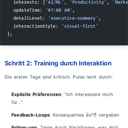
  interests: [
'AI/ML'
, 
'Productivity'
, 
'Mark
  updateTime: 
'07:00 AM'
,
  detailLevel: 
'executive-summary'
,
  interactionStyle: 
'visual-first'
};
Schritt 2: Training durch Interaktion
Die ersten Tage sind kritisch. Pulse lernt durch:
Explizite Präferenzen
: “Ich interessiere mich
für…”
Feedback-Loops
: Konsequentes 👍/👎 vergeben
Follow-ups
: Zeige durch Nachfragen, was dich