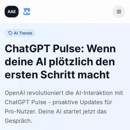
AAE
Home
/
Blog
/
ChatGPT Pulse: Wenn deine AI plötzlich den ersten Schritt macht
AI Trends
ChatGPT Pulse: Wenn
deine AI plötzlich den
ersten Schritt macht
OpenAI revolutioniert die AI-Interaktion mit
ChatGPT Pulse - proaktive Updates für
Pro-Nutzer. Deine AI startet jetzt das
Gespräch.