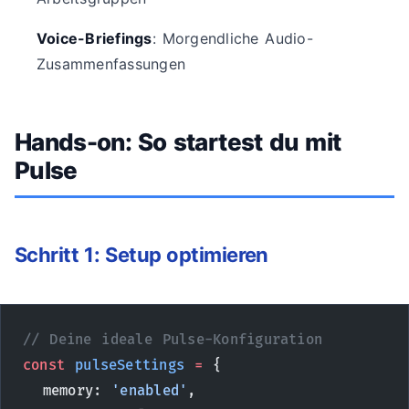
Voice-Briefings
: Morgendliche Audio-
Zusammenfassungen
Hands-on: So startest du mit
Pulse
Schritt 1: Setup optimieren
// Deine ideale Pulse-Konfiguration
const
 pulseSettings
 =
 {
  memory: 
'enabled'
,