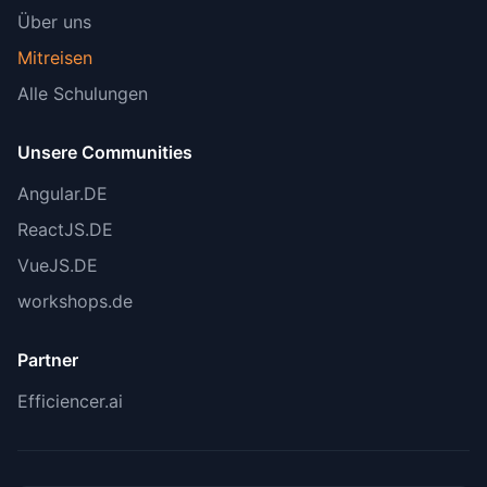
dargestellt
Über uns
Mitreisen
Empfehlungen:
Alle Schulungen
Unsere Communities
💡 Bei zukünftigen Updates die Integration-
Verfügbarkeit erneut prüfen
Angular.DE
ReactJS.DE
📚 Memory-Leak Issue im Auge behalten für
Updates
Reviewed by
: Technical Review Agent
VueJS.DE
Verification Sources
: Anthropic Official Docs,
workshops.de
GitHub Issues, Perplexity Research
Partner
Efficiencer.ai