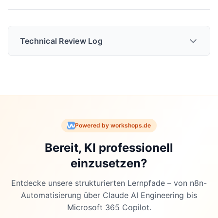
Technical Review Log
Technical Review vom 18.11.2025
Powered by workshops.de
Review-Status
: PASSED_WITH_CHANGES
Bereit, KI professionell
einzusetzen?
Vorgenommene Änderungen:
Entdecke unsere strukturierten Lernpfade – von n8n-
Automatisierung über Claude AI Engineering bis
Zeile: Verfügbarkeit
: Korrigiert auf präzises
Microsoft 365 Copilot.
Datum (23. Oktober 2025) für Max-User Rollout