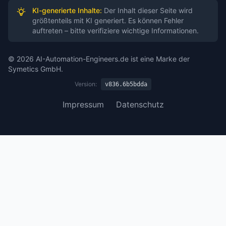
KI-generierte Inhalte:
Der Inhalt dieser Seite wird
größtenteils mit KI generiert. Es können Fehler
auftreten – bitte verifiziere wichtige Informationen.
© 2026 AI-Automation-Engineers.de ist eine Marke der
Symetics GmbH.
Version:
v836.6b5bdda
Impressum
Datenschutz