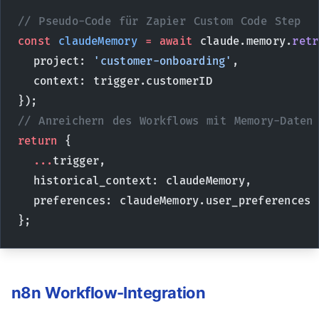
// Pseudo-Code für Zapier Custom Code Step
const
 claudeMemory
 =
 await
 claude.memory.
retr
  project: 
'customer-onboarding'
,
  context: trigger.customerID
});
// Anreichern des Workflows mit Memory-Daten
return
 {
  ...
trigger,
  historical_context: claudeMemory,
  preferences: claudeMemory.user_preferences
};
n8n Workflow-Integration