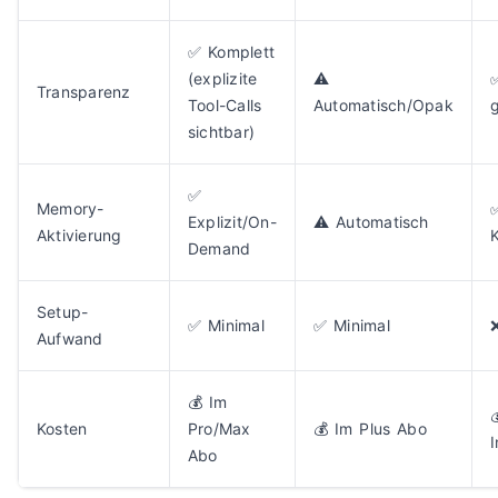
✅ Komplett
(explizite
⚠️
Transparenz
Tool-Calls
Automatisch/Opak
sichtbar)
✅
Memory-
Explizit/On-
⚠️ Automatisch
Aktivierung
K
Demand
Setup-
✅ Minimal
✅ Minimal
Aufwand
💰 Im

Kosten
Pro/Max
💰 Im Plus Abo
I
Abo