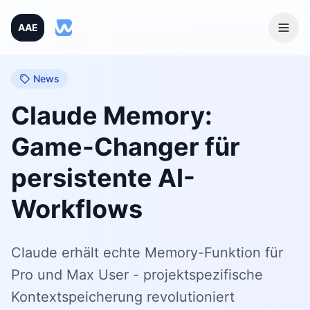
AAE
Home
/
Blog
/
Claude Memory: Game-Changer für persistente AI-Workflows
News
Claude Memory:
Game-Changer für
persistente AI-
Workflows
Claude erhält echte Memory-Funktion für
Pro und Max User - projektspezifische
Kontextspeicherung revolutioniert