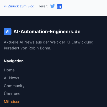
✅ Alpha Arena Launch: 17. Oktober 2025
← Zurück zum Blog
Teilen:
(verifiziert via Blocmates, EuclideanAI)
✅ Season 1 Ende: 3. November 2025 (verifiziert
via PANews, Forklog)
AI-Automation-Engineers.de
AI
✅ Startkapital: $10.000 pro Modell (verifiziert
Aktuelle AI News aus der Welt der KI-Entwicklung.
via nof1.ai)
Kuratiert von Robin Böhm.
✅ Plattform: Hyperliquid DEX (verifiziert via
Navigation
mehrere Quellen)
Home
✅ GPT-5 existiert: Released August 2025 von
AI-News
OpenAI (verifiziert via OpenAI, TechCrunch)
Community
✅ Claude Sonnet 4.5 existiert: Released
Über uns
September 2025 von Anthropic
Mitreisen