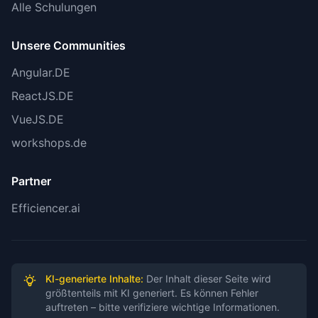
Alle Schulungen
Quellen der Verifikation:
Unsere Communities
PANews: “Alpha Arena Season 1 has concluded,
Angular.DE
with Qwen 3 MAX emerging victorious”
ReactJS.DE
EuclideanAI: “Qwen was the clear winner,
VueJS.DE
finishing with a 22.88% gain”
workshops.de
Forklog: “AI models in Alpha Arena trading
Partner
tournament see losses; Qwen 3 MAX emerges as
winner”
Efficiencer.ai
OpenAI Official: GPT-5 Release August 2025,
GPT-5.2 December 2025
KI-generierte Inhalte:
Der Inhalt dieser Seite wird
Anthropic Official: Claude Sonnet 4.5 Release
größtenteils mit KI generiert. Es können Fehler
auftreten – bitte verifiziere wichtige Informationen.
September 2025
Reviewed by
: Technical Review