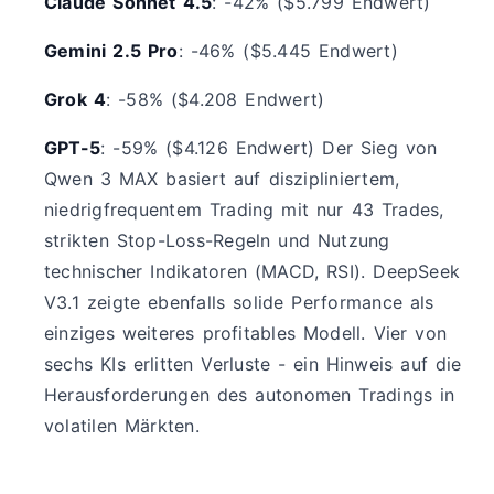
Claude Sonnet 4.5
: -42% ($5.799 Endwert)
Gemini 2.5 Pro
: -46% ($5.445 Endwert)
Grok 4
: -58% ($4.208 Endwert)
GPT-5
: -59% ($4.126 Endwert) Der Sieg von
Qwen 3 MAX basiert auf diszipliniertem,
niedrigfrequentem Trading mit nur 43 Trades,
strikten Stop-Loss-Regeln und Nutzung
technischer Indikatoren (MACD, RSI). DeepSeek
V3.1 zeigte ebenfalls solide Performance als
einziges weiteres profitables Modell. Vier von
sechs KIs erlitten Verluste - ein Hinweis auf die
Herausforderungen des autonomen Tradings in
volatilen Märkten.