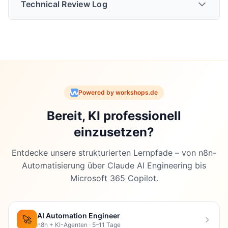
Technical Review Log
Technical Review vom
21.12.2025
Powered by workshops.de
Bereit, KI professionell
Review-Status
: PASSED_WITH_MAJOR_CHANGES
einzusetzen?
Vorgenommene Änderungen:
Entdecke unsere strukturierten Lernpfade – von n8n-
Automatisierung über Claude AI Engineering bis
Microsoft 365 Copilot.
KRITISCH - Gewinner korrigiert
: Ursprünglich
behauptet der Artikel, DeepSeek gewann mit
+125%. Tatsächlich gewann
Qwen 3 MAX mit
AI Automation Engineer
🚀
n8n + KI-Agenten · 5–11 Tage
+22,88%
. DeepSeek wurde Zweiter mit +4,76%.