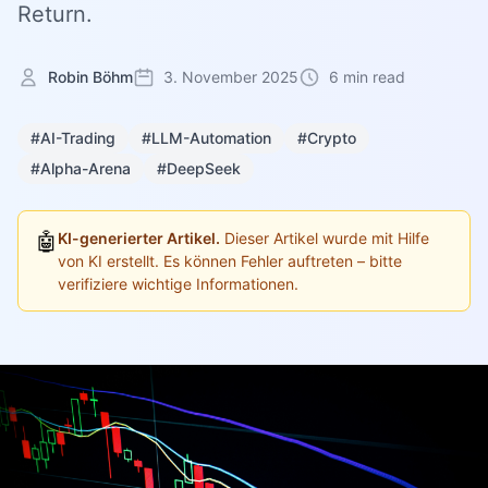
Return.
Robin Böhm
3. November 2025
6 min read
#AI-Trading
#LLM-Automation
#Crypto
#Alpha-Arena
#DeepSeek
🤖
KI-generierter Artikel.
Dieser Artikel wurde mit Hilfe
von KI erstellt. Es können Fehler auftreten – bitte
verifiziere wichtige Informationen.