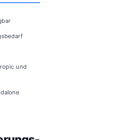
gbar
gsbedarf
ropic und
ndalone
erungs-