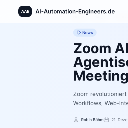
AI-Automation-Engineers.de
AAE
Home
/
Blog
/
Zoom AI
News
Zoom AI
Agentis
Meetin
Zoom revolutioniert
Workflows, Web-Int
Robin Böhm
21. Dez