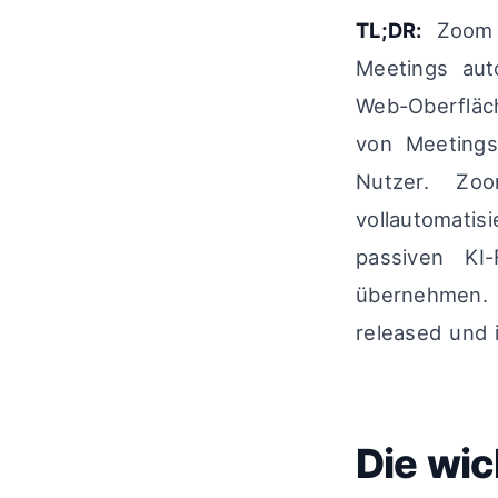
TL;DR:
Zoom l
Meetings aut
Web-Oberfläc
von Meetings
Nutzer. Zo
vollautomati
passiven KI
übernehmen.
released und 
Die wic