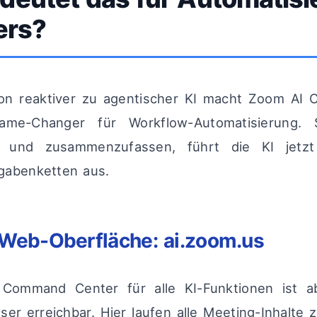
ers?
on reaktiver zu agentischer KI macht Zoom AI 
me-Changer für Workflow-Automatisierung. 
en und zusammenzufassen, führt die KI jetzt
gabenketten aus.
 Web-Oberfläche: ai.zoom.us
 Command Center für alle KI-Funktionen ist a
er erreichbar. Hier laufen alle Meeting-Inhalt