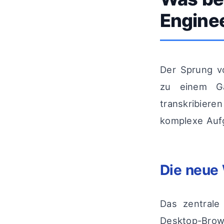
Engine
Der Sprung v
zu einem Ga
transkribier
komplexe Auf
Die neue
Das zentrale
Desktop-Brows