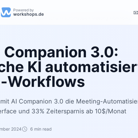
Powered by

workshops.de
 Companion 3.0: Agentische KI automatisiert Meeting-Workflows
 Companion 3.0:
che KI automatisier
g-Workflows
 mit AI Companion 3.0 die Meeting-Automatisie
erface und 33% Zeitersparnis ab 10$/Monat
ember 2024
6 min read