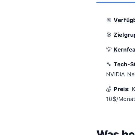
📅
Verfüg
🎯
Zielgr
💡
Kernfe
🔧
Tech-S
NVIDIA Ne
💰
Preis
: 
10$/Monat
Was be