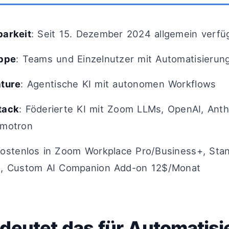
barkeit
: Seit 15. Dezember 2024 allgemein verfü
uppe
: Teams und Einzelnutzer mit Automatisierun
ature
: Agentische KI mit autonomen Workflows
tack
: Föderierte KI mit Zoom LLMs, OpenAI, Anth
motron
Kostenlos in Zoom Workplace Pro/Business+, Sta
, Custom AI Companion Add-on 12$/Monat
deutet das für Automatisi