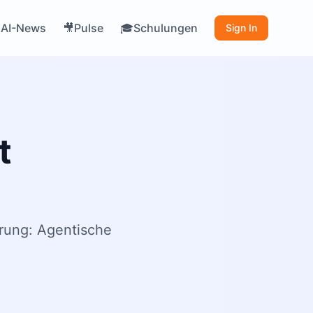
AI-News
Pulse
Schulungen

🎥
🎓
Sign In
t
rung: Agentische