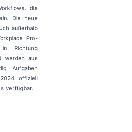
rkflows, die
eln. Die neue
uch außerhalb
orkplace Pro-
in Richtung
.0 werden aus
dig Aufgaben
24 offiziell
s verfügbar.