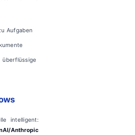
zu Aufgaben
okumente
t überflüssige
lows
e intelligent:
nAI/Anthropic