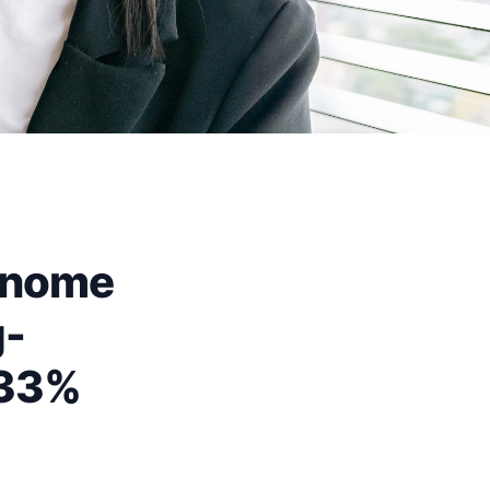
onome
g-
 33%