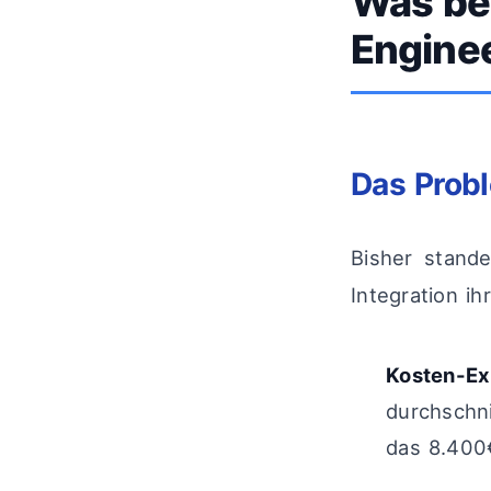
Was be
Engine
Das Probl
Bisher stand
Integration ih
Kosten-Ex
durchschni
das 8.400