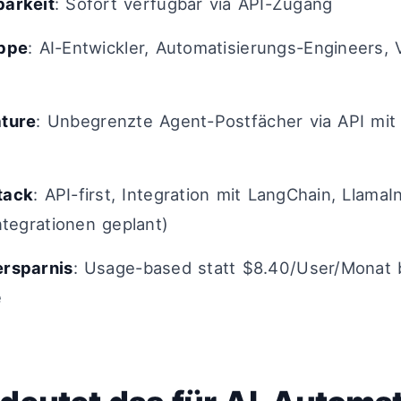
barkeit
: Sofort verfügbar via API-Zugang
uppe
: AI-Entwickler, Automatisierungs-Engineers,
ature
: Unbegrenzte Agent-Postfächer via API mit
tack
: API-first, Integration mit LangChain, Llama
ntegrationen geplant)
ersparnis
: Usage-based statt $8.40/User/Monat 
e