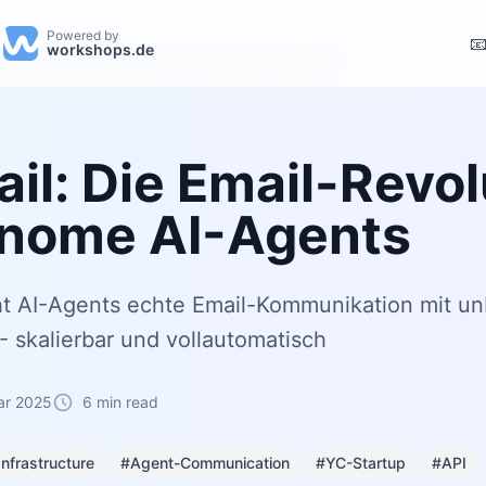
Powered by

workshops.de
il: Die Email-Revolution für autonome AI-Agents
il: Die Email-Revol
onome AI-Agents
ht AI-Agents echte Email-Kommunikation mit u
- skalierbar und vollautomatisch
ar 2025
6 min read
Infrastructure
#Agent-Communication
#YC-Startup
#API