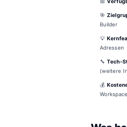
📅
Verfüg
🎯
Zielgr
Builder
💡
Kernfe
Adressen
🔧
Tech-S
(weitere I
💰
Kosten
Workspac