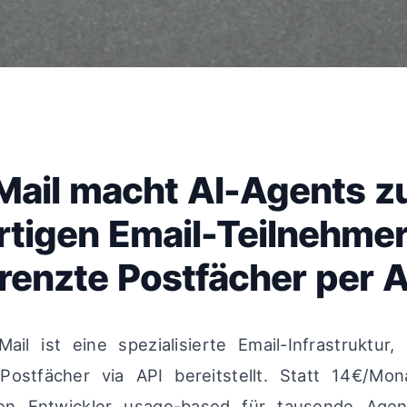
ail macht AI-Agents z
rtigen Email-Teilnehmer
enzte Postfächer per A
il ist eine spezialisierte Email-Infrastruktur,
Postfächer via API bereitstellt. Statt 14€/Mo
en Entwickler usage-based für tausende Agen