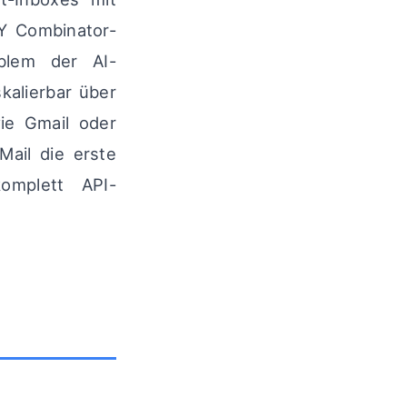
 Y Combinator-
blem der AI-
kalierbar über
wie Gmail oder
Mail die erste
komplett API-