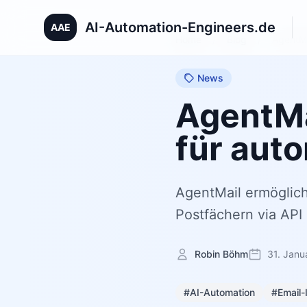
AI-Automation-Engineers.de
AAE
Home
/
Blog
/
AgentMa
News
AgentMa
für aut
AgentMail ermöglic
Postfächern via API 
Robin Böhm
31. Janu
#AI-Automation
#Email-