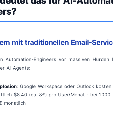
deutet das für AI-Automat
ers?
em mit traditionellen Email-Servi
en Automation-Engineers vor massiven Hürden b
rer AI-Agents:
plosion
: Google Workspace oder Outlook kosten
ttlich $8.40 (ca. 8€) pro User/Monat - bei 1000
€ monatlich