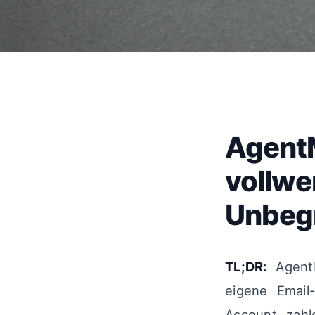
AgentM
vollwe
Unbegr
TL;DR:
AgentMa
eigene Email-
Account zahl