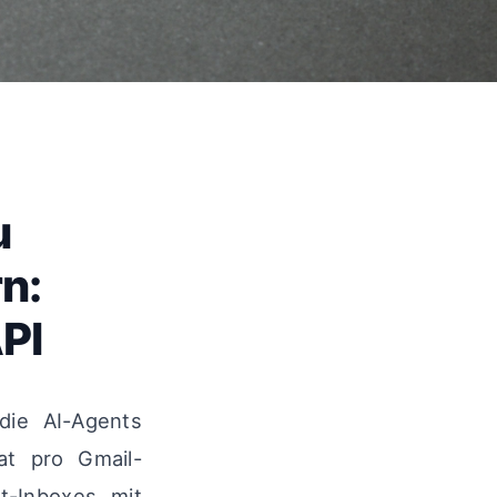
u
n:
PI
 die AI-Agents
nat pro Gmail-
t-Inboxes mit