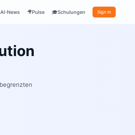
AI-News
Pulse
Schulungen

🎥
🎓
Sign In
ution
nbegrenzten