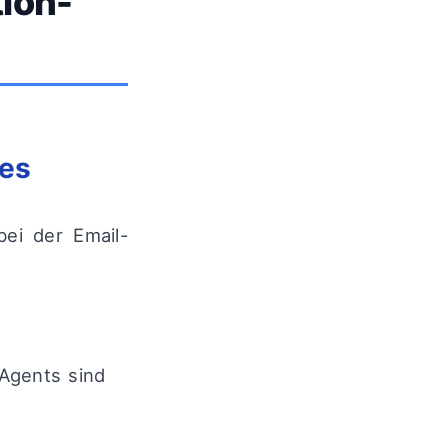
ion-
ces
ei der Email-
 Agents sind