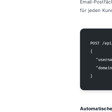
Email-Postfäc
für jeden Kun
POST /api
{
  "userna
  "domain
}
Automatische 