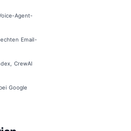
 Voice-Agent-
 echten Email-
Index, CrewAI
bei Google