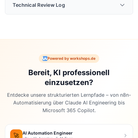
Technical Review Log
Technical Review vom
03.02.2026
Powered by workshops.de
Bereit, KI professionell
Review-Status
: PASSED_WITH_CHANGES
einzusetzen?
Vorgenommene Änderungen:
Entdecke unsere strukturierten Lernpfade – von n8n-
Automatisierung über Claude AI Engineering bis
Microsoft 365 Copilot.
Performance-Zahlen
: “40% schnellere
Verarbeitung” entfernt - nicht verifizierbar durch
Quellen
AI Automation Engineer
🚀