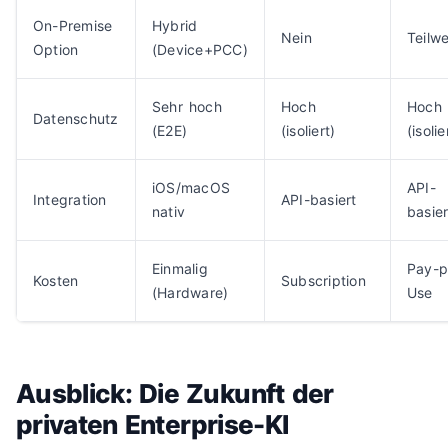
On-Premise
Hybrid
Nein
Teilwe
Option
(Device+PCC)
Sehr hoch
Hoch
Hoch
Datenschutz
(E2E)
(isoliert)
(isolie
iOS/macOS
API-
Integration
API-basiert
nativ
basier
Einmalig
Pay-p
Kosten
Subscription
(Hardware)
Use
Ausblick: Die Zukunft der
privaten Enterprise-KI