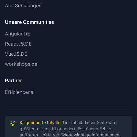
Alle Schulungen
💡 Bei Release der WWDC 2026 Details
nachträglich validieren
Unsere Communities
Angular.DE
📚 Security Audit Reports verlinken, sobald
ReactJS.DE
diese veröffentlicht werden
Reviewed by
:
Technical Review Agent
VueJS.DE
Verification Sources
: MacRumors, 9to5Mac,
workshops.de
Apple Security Blog, Google-Apple Joint
Statement, PhoneArena
Partner
Confidence Level
: HIGH (Kern-Informationen
Efficiencer.ai
verifiziert, nur Zahlendetails angepasst)
KI-generierte Inhalte:
Der Inhalt dieser Seite wird
größtenteils mit KI generiert. Es können Fehler
auftreten – bitte verifiziere wichtige Informationen.