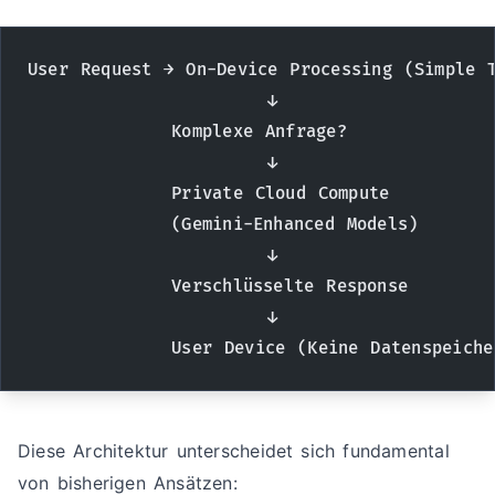
User Request → On-Device Processing (Simple 
                    ↓
            Komplexe Anfrage?
                    ↓
            Private Cloud Compute
            (Gemini-Enhanced Models)
                    ↓
            Verschlüsselte Response
                    ↓
            User Device (Keine Datenspeiche
Diese Architektur unterscheidet sich fundamental
von bisherigen Ansätzen: