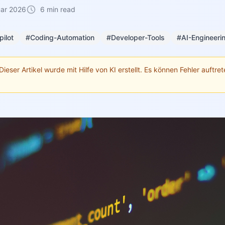
uar 2026
6 min read
ilot
#Coding-Automation
#Developer-Tools
#AI-Engineeri
Dieser Artikel wurde mit Hilfe von KI erstellt. Es können Fehler auftrete