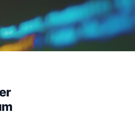
er
um