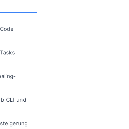
 Code
-Tasks
aling-
ub CLI und
ssteigerung