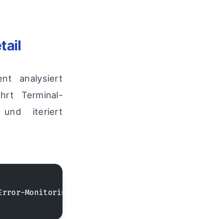
tail
t analysiert
hrt Terminal-
und iteriert
Error-Monitoring → Self-Healing