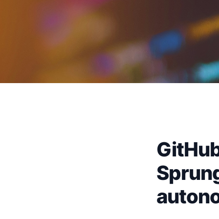
GitHub
Sprung
auton