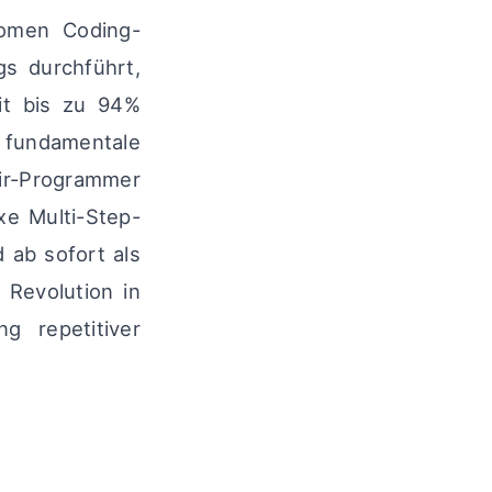
omen Coding-
gs durchführt,
it bis zu 94%
e fundamentale
air-Programmer
xe Multi-Step-
 ab sofort als
 Revolution in
g repetitiver