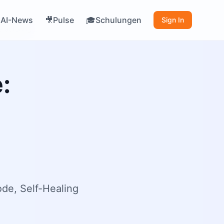
AI-News
Pulse
Schulungen

🎥
🎓
Sign In
factoring
:
de, Self-Healing