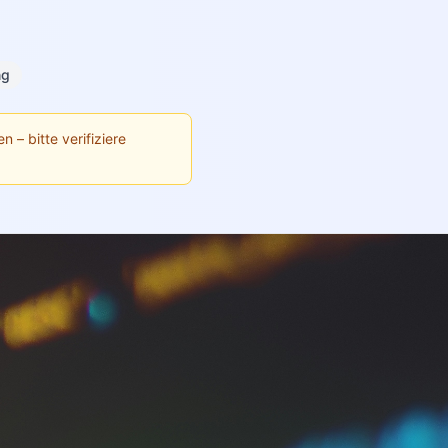
ng
n – bitte verifiziere