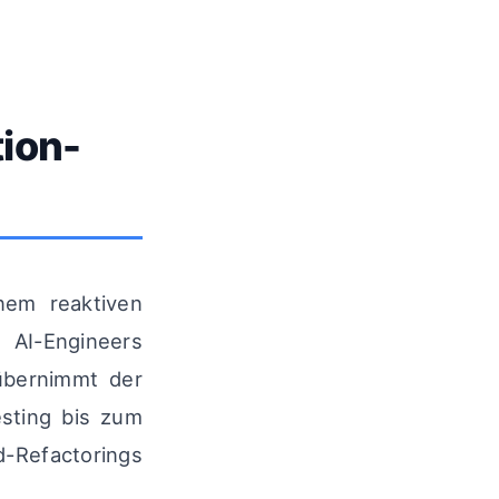
ion-
nem reaktiven
 AI-Engineers
übernimmt der
sting bis zum
-Refactorings