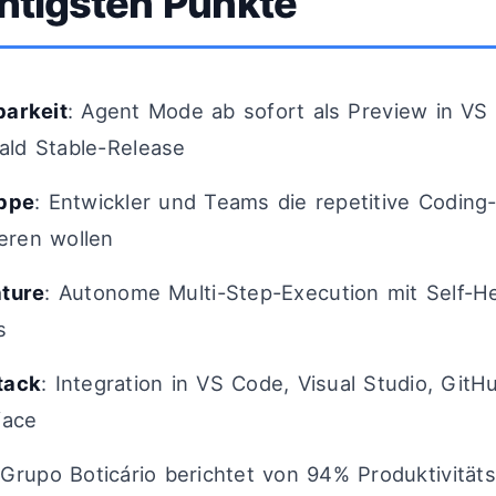
htigsten Punkte
barkeit
: Agent Mode ab sofort als Preview in VS
bald Stable-Release
uppe
: Entwickler und Teams die repetitive Coding
eren wollen
ature
: Autonome Multi-Step-Execution mit Self-He
s
tack
: Integration in VS Code, Visual Studio, GitH
face
 Grupo Boticário berichtet von 94% Produktivität