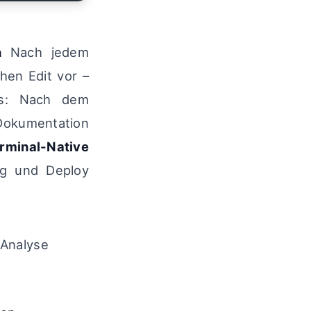
n
Nach jedem
hen Edit vor –
as: Nach dem
Dokumentation
minal-Native
ug und Deploy
-Analyse