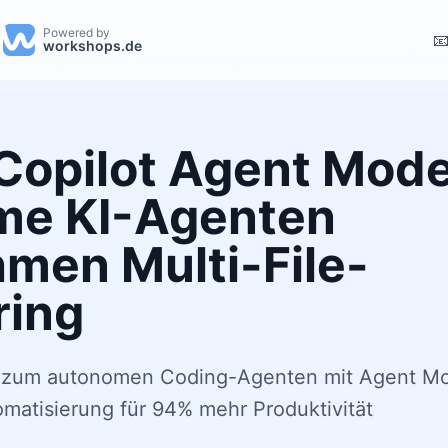
Powered by

workshops.de
Copilot Agent Mode: Autonome KI-Agenten übernehmen Multi-File-Re
Copilot Agent Mode
me KI-Agenten
men Multi-File-
ring
d zum autonomen Coding-Agenten mit Agent Mo
matisierung für 94% mehr Produktivität