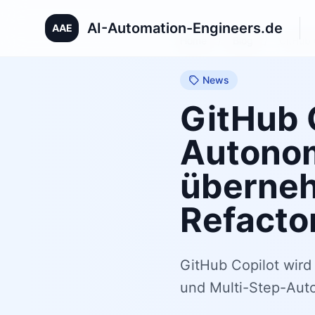
AI-Automation-Engineers.de
AAE
Home
/
Blog
/
GitHub 
News
GitHub 
Autono
überneh
Refacto
GitHub Copilot wir
und Multi-Step-Auto