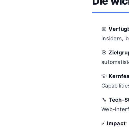
Die wic
📅
Verfüg
Insiders, 
🎯
Zielgr
automatisi
💡
Kernfe
Capabilitie
🔧
Tech-S
Web-Inter
⚡
Impact
: