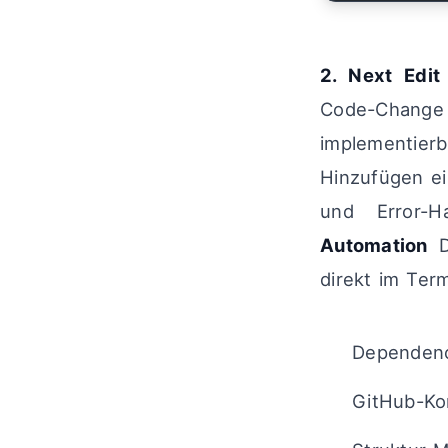
2. Next Edit
Code-Change s
implementie
Hinzufügen e
und Error-H
Automation
Di
direkt im Term
Dependenci
GitHub-Ko