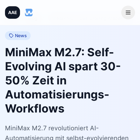
AAE
Home
/
Blog
/
MiniMax M2.7: Self-Evolving AI spart 30-50% Zeit in Automatisierungs-Workflows
News
MiniMax M2.7: Self-
Evolving AI spart 30-
50% Zeit in
Automatisierungs-
Workflows
MiniMax M2.7 revolutioniert AI-
Automatisierung mit selbst-evolvierenden