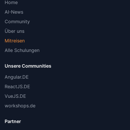
Home
Fußnote hinzugefügt: Temporal benötigt
für sehr lange Workflows
continue-as-new
AI-News
Community
ROI-Zahlen entschärft
(Zeile ~6147, ~3694,
Über uns
~4108):
Mitreisen
Unbestätigte Prozentzahlen (80%, 65%, 40%,
Alle Schulungen
30%) entfernt
Durch qualitative Aussagen ersetzt
Unsere Communities
Angular.DE
Community-Referenz korrigiert
(Zeile ~5951):
ReactJS.DE
❌ “Community Discord” - nicht gefunden
VueJS.DE
✅ “GitHub Community (14.2k+ Stars)“
workshops.de
Partner
Verifizierte Fakten: