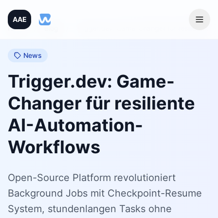
AAE
Home
/
Blog
/
Trigger.dev: Game-Changer für resiliente AI-Automation-Workflows
News
Trigger.dev: Game-
Changer für resiliente
AI-Automation-
Workflows
Open-Source Platform revolutioniert
Background Jobs mit Checkpoint-Resume
System, stundenlangen Tasks ohne