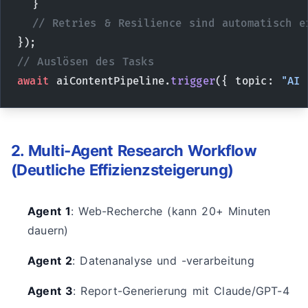
  }
  // Retries & Resilience sind automatisch e
});
// Auslösen des Tasks
await
 aiContentPipeline.
trigger
({ topic: 
"AI 
2. Multi-Agent Research Workflow
(Deutliche Effizienzsteigerung)
Agent 1
: Web-Recherche (kann 20+ Minuten
dauern)
Agent 2
: Datenanalyse und -verarbeitung
Agent 3
: Report-Generierung mit Claude/GPT-4