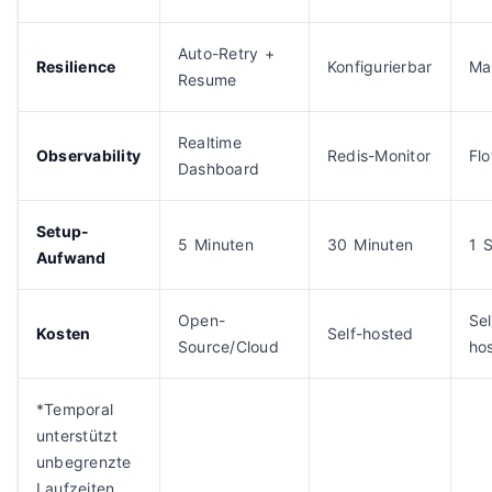
Auto-Retry +
Resilience
Konfigurierbar
Ma
Resume
Realtime
Observability
Redis-Monitor
Fl
Dashboard
Setup-
5 Minuten
30 Minuten
1 
Aufwand
Open-
Sel
Kosten
Self-hosted
Source/Cloud
ho
*Temporal
unterstützt
unbegrenzte
Laufzeiten,