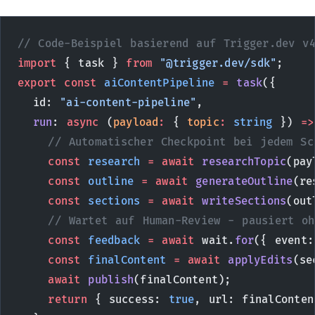
// Code-Beispiel basierend auf Trigger.dev v
import
 { task } 
from
 "@trigger.dev/sdk"
;
export
 const
 aiContentPipeline
 =
 task
({
  id: 
"ai-content-pipeline"
,
  run
: 
async
 (
payload
:
 { 
topic
:
 string
 }) 
=>
    // Automatischer Checkpoint bei jedem Sc
    const
 research
 =
 await
 researchTopic
(pay
    const
 outline
 =
 await
 generateOutline
(re
    const
 sections
 =
 await
 writeSections
(out
    // Wartet auf Human-Review - pausiert oh
    const
 feedback
 =
 await
 wait.
for
({ event:
    const
 finalContent
 =
 await
 applyEdits
(se
    await
 publish
(finalContent);
    return
 { success: 
true
, url: finalConten