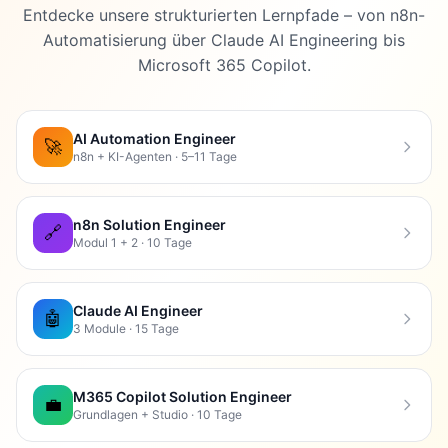
Entdecke unsere strukturierten Lernpfade – von n8n-
Automatisierung über Claude AI Engineering bis
Vorgenommene Änderungen:
Microsoft 365 Copilot.
Code-Beispiel korrigiert
(Zeile ~3761):
AI Automation Engineer
🚀
❌ Falsche API:
mit
-
trigger.run()
steps
n8n + KI-Agenten · 5–11 Tage
Array existiert nicht
✅ Korrekte API v4.4+:
Definition mit
task()
n8n Solution Engineer
🔗
Modul 1 + 2 · 10 Tage
myTask.trigger()
Quelle: trigger.dev/docs (März 2026)
Claude AI Engineer
🤖
3 Module · 15 Tage
Python-Support entfernt
(Zeile ~1712):
❌ Claim “Python-Support verfügbar” - nicht
M365 Copilot Solution Engineer
💼
dokumentiert
Grundlagen + Studio · 10 Tage