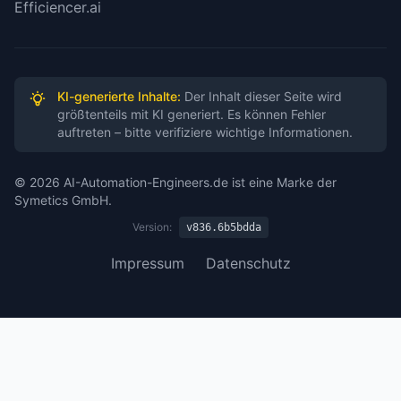
Efficiencer.ai
✅ Checkpoint-Resume System korrekt
beschrieben (Quelle: trigger.dev/docs/how-it-
works)
KI-generierte Inhalte:
Der Inhalt dieser Seite wird
größtenteils mit KI generiert. Es können Fehler
✅ Unbegrenzte Laufzeiten ohne Timeouts
auftreten – bitte verifiziere wichtige Informationen.
bestätigt
© 2026 AI-Automation-Engineers.de ist eine Marke der
✅ Open Source Apache 2.0 Lizenz verifiziert
Symetics GmbH.
(GitHub)
Version:
v836.6b5bdda
✅ Automatische Retries und Idempotency
Impressum
Datenschutz
korrekt
✅ TypeScript-first Platform bestätigt
Empfehlungen: