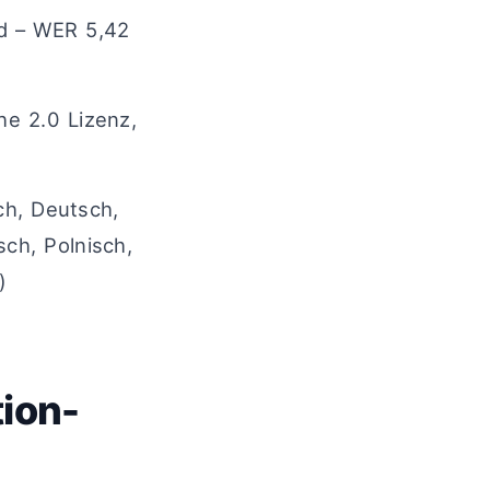
d – WER 5,42
he 2.0 Lizenz,
ch, Deutsch,
sch, Polnisch,
)
ion-