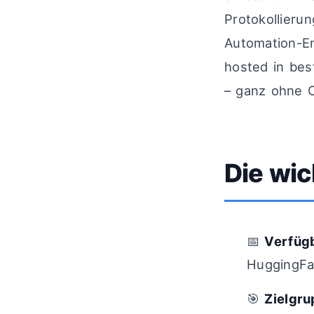
Protokollier
Automation-En
hosted in bes
– ganz ohne C
Die wic
📅
Verfüg
HuggingF
🎯
Zielgr