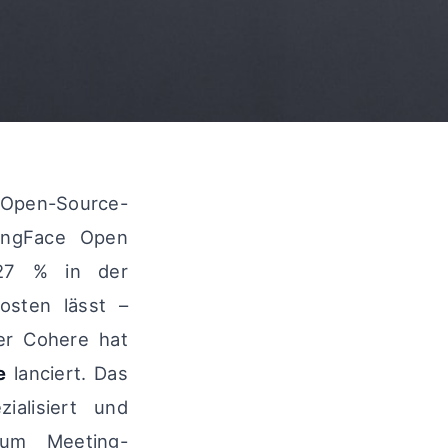
n-Source-
gingFace Open
 27 % in der
osten lässt –
ter Cohere hat
e
lanciert. Das
ialisiert und
 um Meeting-