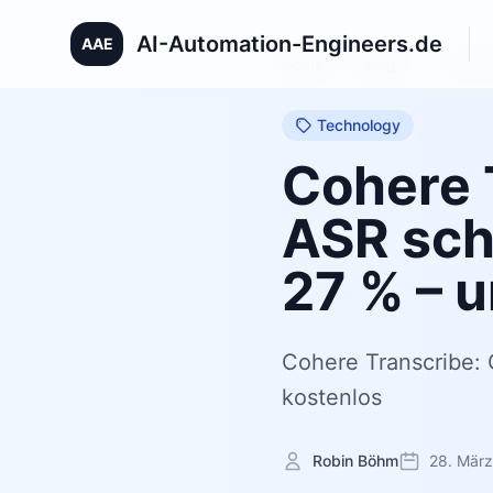
AI-Automation-Engineers.de
AAE
Home
/
Blog
/
Cohere 
Technology
Cohere 
ASR sch
27 % – u
Cohere Transcribe:
kostenlos
Robin Böhm
28. Mär