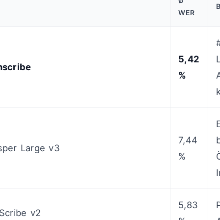
Ø
WER
5,42
nscribe
%
7,44
sper Large v3
%
5,83
Scribe v2