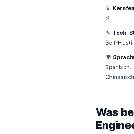
💡
Kernfe
%
🔧
Tech-S
Self-Host
🌍
Sprach
Spanisch, 
Chinesisch
Was be
Engine