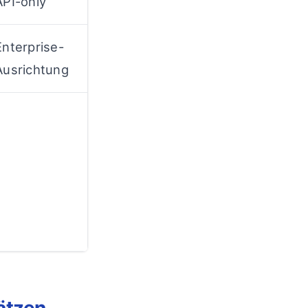
API-only
Enterprise-
Ausrichtung