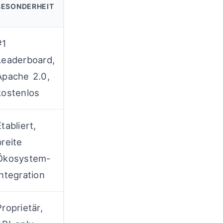
BESONDERHEIT
#1
Leaderboard,
Apache 2.0,
kostenlos
Etabliert,
breite
Ökosystem-
Integration
Proprietär,