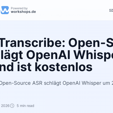
Powered by

workshops.de
Transcribe: Open-Source ASR schlägt OpenAI Whisper um 27 % – und
Transcribe: Open-
lägt OpenAI Whisp
nd ist kostenlos
 Open-Source ASR schlägt OpenAI Whisper um 2
z 2026
5 min read