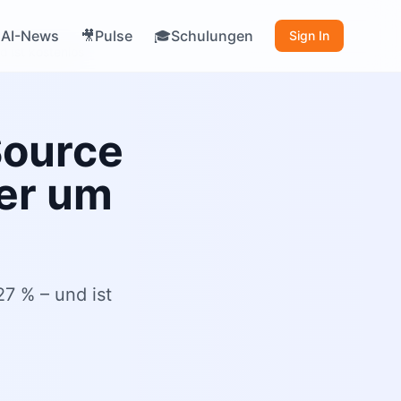
AI-News
Pulse
Schulungen

🎥
🎓
Sign In
 ist kostenlos
Source
er um
7 % – und ist