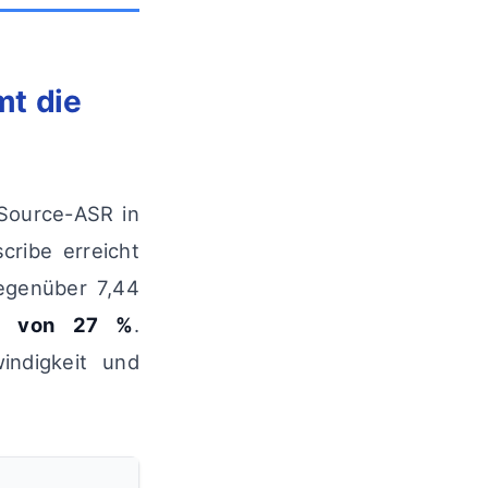
mt die
Source-ASR in
cribe erreicht
genüber 7,44
ng von 27 %
.
indigkeit und