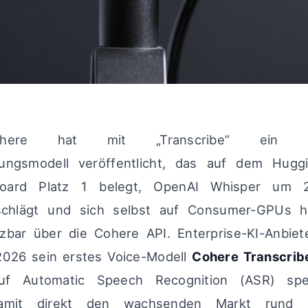
re hat mit „Transcribe” ein Ope
ungsmodell veröffentlicht, das auf dem Hug
oard Platz 1 belegt, OpenAI Whisper um
schlägt und sich selbst auf Consumer-GPUs h
zbar über die Cohere API. Enterprise-KI-Anbie
2026 sein erstes Voice-Modell
Cohere Transcrib
uf Automatic Speech Recognition (ASR) spez
damit direkt den wachsenden Markt rund