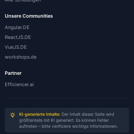
✅ 2 externe Links geprüft und verifiziert
Unsere Communities
(getpolyscope.com, YouTube)
Angular.DE
🔄 1 Link ersetzt (Slashdot → Laravel News)
ReactJS.DE
⚠️ workshops.de Kurs-Links:
Manuelle
VueJS.DE
Verifikation erforderlich
- API-Abfrage konnte
workshops.de
nicht durchgeführt werden. Bitte manuell prüfen:
Partner
https://workshops.de/kurse/software-
engineering-claude-code
Efficiencer.ai
https://workshops.de/kurse/n8n-multi-agent-
systeme-mcp-server
KI-generierte Inhalte:
Der Inhalt dieser Seite wird
https://workshops.de/kurse/ki-agenten-mit-
größtenteils mit KI generiert. Es können Fehler
auftreten – bitte verifiziere wichtige Informationen.
n8n