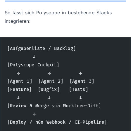
So lässt sich Polyscope in bestehende Stacks
integrieren:
[Aufgabenliste / Backlog]
        ↓
[Polyscope Cockpit]
   ↓         ↓         ↓
[Agent 1]  [Agent 2]  [Agent 3]
[Feature]  [Bugfix]   [Tests]
   ↓         ↓         ↓
[Review & Merge via Worktree-Diff]
        ↓
[Deploy / n8n Webhook / CI-Pipeline]