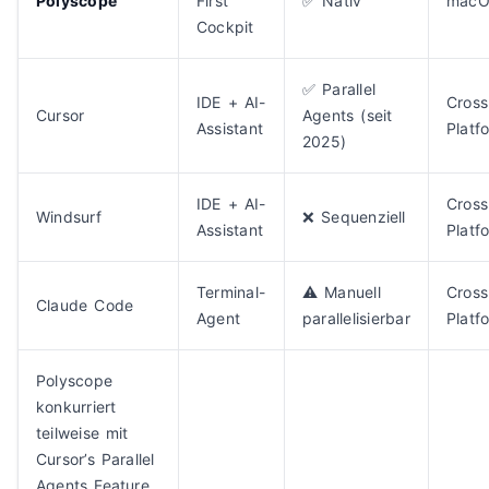
Polyscope
First
✅ Nativ
mac
Cockpit
✅ Parallel
IDE + AI-
Cross
Cursor
Agents (seit
Assistant
Platf
2025)
IDE + AI-
Cross
Windsurf
❌ Sequenziell
Assistant
Platf
Terminal-
⚠️ Manuell
Cross
Claude Code
Agent
parallelisierbar
Platf
Polyscope
konkurriert
teilweise mit
Cursor’s Parallel
Agents Feature,