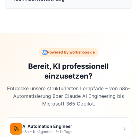
Technical Review vom
01.04.2026
Powered by workshops.de
Bereit, KI professionell
Review-Status
: PASSED_WITH_CHANGES
einzusetzen?
Vorgenommene Änderungen:
Entdecke unsere strukturierten Lernpfade – von n8n-
Automatisierung über Claude AI Engineering bis
Microsoft 365 Copilot.
Vergleichstabelle (Zeile 4569-4884)
: Cursor
von ”❌ Sequenziell” auf ”✅ Parallel Agents (seit
2025)” korrigiert - Cursor unterstützt seit 2025
AI Automation Engineer
🚀
n8n + KI-Agenten · 5–11 Tage
native Parallel Agents via Git Worktrees