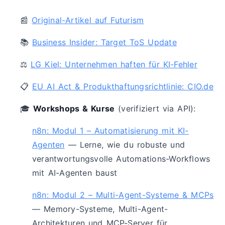
📰
Original-Artikel auf Futurism
📚
Business Insider: Target ToS Update
⚖️
LG Kiel: Unternehmen haften für KI-Fehler
📋
EU AI Act & Produkthaftungsrichtlinie: CIO.de
🎓
Workshops & Kurse
(verifiziert via API):
n8n: Modul 1 – Automatisierung mit KI-
Agenten
— Lerne, wie du robuste und
verantwortungsvolle Automations-Workflows
mit AI-Agenten baust
n8n: Modul 2 – Multi-Agent-Systeme & MCPs
— Memory-Systeme, Multi-Agent-
Architekturen und MCP-Server für