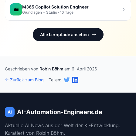
M365 Copilot Solution Engineer
💼
Grundlagen + Studio · 10 Tage
Alle Lernpfade ansehen
Geschrieben von
Robin Böhm
am 6. April 2026
← Zurück zum Blog
Teilen:
AI-Automation-Engineers.de
AI
Aktuelle AI News aus der Welt der KI-Entwicklung.
Kuratiert von Robin Böhm.